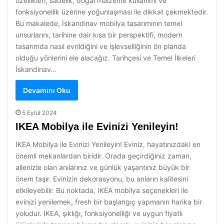
özellikleri; sadelik, doğal malzeme kullanımı ve
fonksiyonellik üzerine yoğunlaşması ile dikkat çekmektedir.
Bu makalede, İskandinav mobilya tasarımının temel
unsurlarını, tarihine dair kısa bir perspektifi, modern
tasarımda nasıl evrildiğini ve işlevselliğinin ön planda
olduğu yönlerini ele alacağız. Tarihçesi ve Temel İlkeleri
İskandinav…
Devamını Oku
5 Eylül 2024
IKEA Mobilya ile Evinizi Yenileyin!
IKEA Mobilya ile Evinizi Yenileyin! Eviniz, hayatınızdaki en
önemli mekanlardan biridir. Orada geçirdiğiniz zaman,
ailenizle olan anılarınız ve günlük yaşantınız büyük bir
önem taşır. Evinizin dekorasyonu, bu anların kalitesini
etkileyebilir. Bu noktada, IKEA mobilya seçenekleri ile
evinizi yenilemek, fresh bir başlangıç yapmanın harika bir
yoludur. IKEA, şıklığı, fonksiyonelliği ve uygun fiyatlı