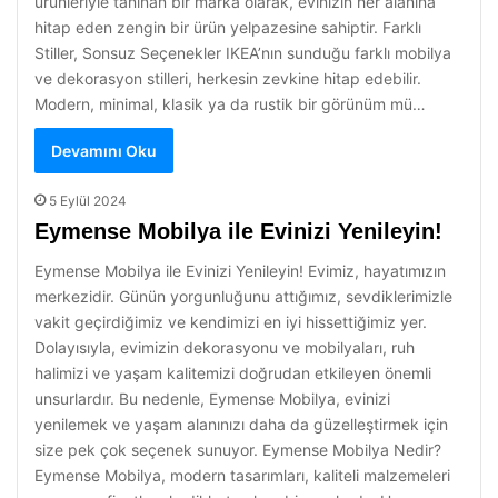
ürünleriyle tanınan bir marka olarak, evinizin her alanına
hitap eden zengin bir ürün yelpazesine sahiptir. Farklı
Stiller, Sonsuz Seçenekler IKEA’nın sunduğu farklı mobilya
ve dekorasyon stilleri, herkesin zevkine hitap edebilir.
Modern, minimal, klasik ya da rustik bir görünüm mü…
Devamını Oku
5 Eylül 2024
Eymense Mobilya ile Evinizi Yenileyin!
Eymense Mobilya ile Evinizi Yenileyin! Evimiz, hayatımızın
merkezidir. Günün yorgunluğunu attığımız, sevdiklerimizle
vakit geçirdiğimiz ve kendimizi en iyi hissettiğimiz yer.
Dolayısıyla, evimizin dekorasyonu ve mobilyaları, ruh
halimizi ve yaşam kalitemizi doğrudan etkileyen önemli
unsurlardır. Bu nedenle, Eymense Mobilya, evinizi
yenilemek ve yaşam alanınızı daha da güzelleştirmek için
size pek çok seçenek sunuyor. Eymense Mobilya Nedir?
Eymense Mobilya, modern tasarımları, kaliteli malzemeleri