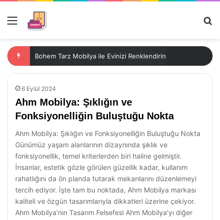
Menü
Ar
Bohem Tarz Mobilya ile Evinizi Renklendirin
6 Eylül 2024
Ahm Mobilya: Şıklığın ve
Fonksiyonelliğin Buluştuğu Nokta
Ahm Mobilya: Şıklığın ve Fonksiyonelliğin Buluştuğu Nokta
Günümüz yaşam alanlarının dizaynında şıklık ve
fonksiyonellik, temel kriterlerden biri haline gelmiştir.
İnsanlar, estetik gözle görülen güzellik kadar, kullanım
rahatlığını da ön planda tutarak mekanlarını düzenlemeyi
tercih ediyor. İşte tam bu noktada, Ahm Mobilya markası
kaliteli ve özgün tasarımlarıyla dikkatleri üzerine çekiyor.
Ahm Mobilya’nın Tasarım Felsefesi Ahm Mobilya’yı diğer