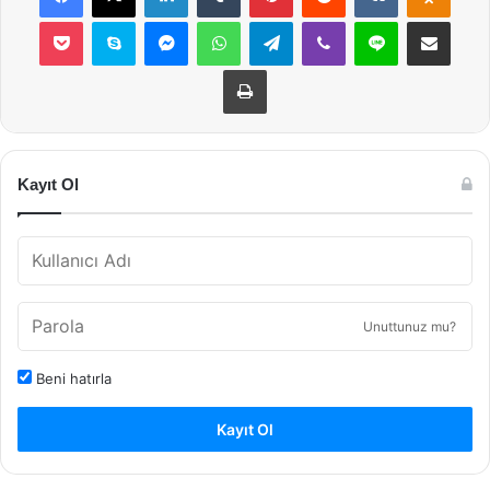
Pocket
Skype
Messenger
WhatsApp
Telegram
Viber
Line
E-Posta ile payla
Yazdır
Kayıt Ol
Unuttunuz mu?
Beni hatırla
Kayıt Ol