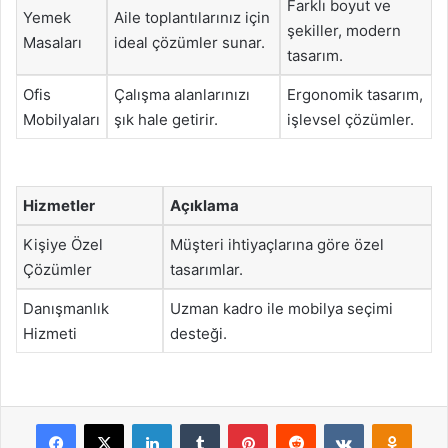
Farklı boyut ve
Yemek
Aile toplantılarınız için
şekiller, modern
Masaları
ideal çözümler sunar.
tasarım.
Ofis
Çalışma alanlarınızı
Ergonomik tasarım,
Mobilyaları
şık hale getirir.
işlevsel çözümler.
Hizmetler
Açıklama
Kişiye Özel
Müşteri ihtiyaçlarına göre özel
Çözümler
tasarımlar.
Danışmanlık
Uzman kadro ile mobilya seçimi
Hizmeti
desteği.
Facebook
X
LinkedIn
Tumblr
Pinterest
Reddit
VKontakte
Odnok