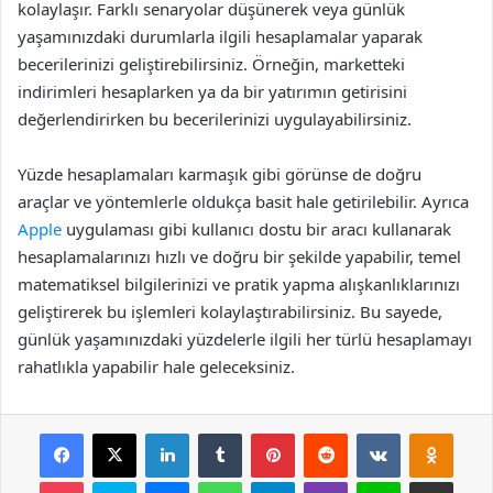
kolaylaşır. Farklı senaryolar düşünerek veya günlük
yaşamınızdaki durumlarla ilgili hesaplamalar yaparak
becerilerinizi geliştirebilirsiniz. Örneğin, marketteki
indirimleri hesaplarken ya da bir yatırımın getirisini
değerlendirirken bu becerilerinizi uygulayabilirsiniz.
Yüzde hesaplamaları karmaşık gibi görünse de doğru
araçlar ve yöntemlerle oldukça basit hale getirilebilir. Ayrıca
Apple
uygulaması gibi kullanıcı dostu bir aracı kullanarak
hesaplamalarınızı hızlı ve doğru bir şekilde yapabilir, temel
matematiksel bilgilerinizi ve pratik yapma alışkanlıklarınızı
geliştirerek bu işlemleri kolaylaştırabilirsiniz. Bu sayede,
günlük yaşamınızdaki yüzdelerle ilgili her türlü hesaplamayı
rahatlıkla yapabilir hale geleceksiniz.
Facebook
X
LinkedIn
Tumblr
Pinterest
Reddit
VKontakte
Odnok
Pocket
Skype
Messenger
WhatsApp
Telegram
Viber
Line
E-Posta ile payla