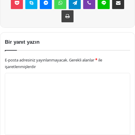
Yazdır
Bir yanıt yazın
E-posta adresiniz yayınlanmayacak.
Gerekli alanlar
*
ile
işaretlenmişlerdir
Y
o
r
u
m
*