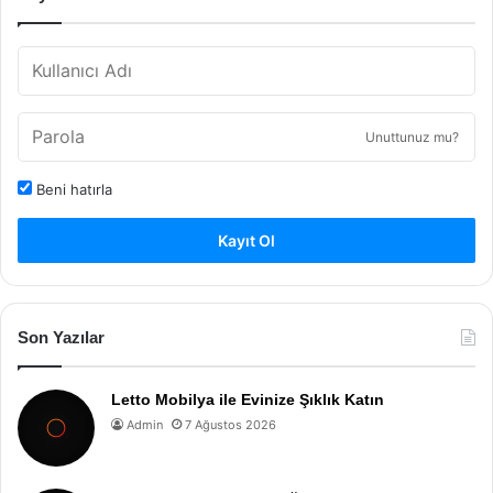
Unuttunuz mu?
Beni hatırla
Kayıt Ol
Son Yazılar
Letto Mobilya ile Evinize Şıklık Katın
Admin
7 Ağustos 2026