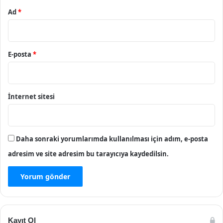
Ad
*
E-posta
*
İnternet sitesi
Daha sonraki yorumlarımda kullanılması için adım, e-posta
adresim ve site adresim bu tarayıcıya kaydedilsin.
Kayıt Ol