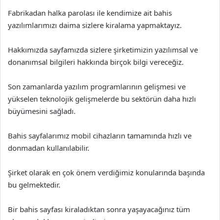
Fabrikadan halka parolası ile kendimize ait bahis
yazılımlarımızı daima sizlere kiralama yapmaktayız.
Hakkımızda sayfamızda sizlere şirketimizin yazılımsal ve
donanımsal bilgileri hakkında birçok bilgi vereceğiz.
Son zamanlarda yazılım programlarının gelişmesi ve
yükselen teknolojik gelişmelerde bu sektörün daha hızlı
büyümesini sağladı.
Bahis sayfalarımız mobil cihazların tamamında hızlı ve
donmadan kullanılabilir.
Şirket olarak en çok önem verdiğimiz konularında başında
bu gelmektedir.
Bir bahis sayfası kiraladıktan sonra yaşayacağınız tüm