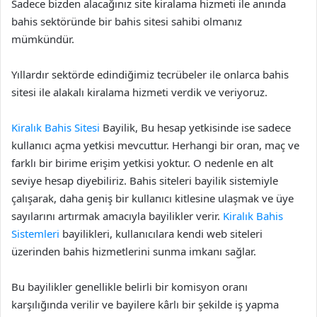
Sadece bizden alacağınız site kiralama hizmeti ile anında
bahis sektöründe bir bahis sitesi sahibi olmanız
mümkündür.
Yıllardır sektörde edindiğimiz tecrübeler ile onlarca bahis
sitesi ile alakalı kiralama hizmeti verdik ve veriyoruz.
Kiralık Bahis Sitesi
Bayilik, Bu hesap yetkisinde ise sadece
kullanıcı açma yetkisi mevcuttur. Herhangi bir oran, maç ve
farklı bir birime erişim yetkisi yoktur. O nedenle en alt
seviye hesap diyebiliriz. Bahis siteleri bayilik sistemiyle
çalışarak, daha geniş bir kullanıcı kitlesine ulaşmak ve üye
sayılarını artırmak amacıyla bayilikler verir.
Kiralık Bahis
Sistemleri
bayilikleri, kullanıcılara kendi web siteleri
üzerinden bahis hizmetlerini sunma imkanı sağlar.
Bu bayilikler genellikle belirli bir komisyon oranı
karşılığında verilir ve bayilere kârlı bir şekilde iş yapma