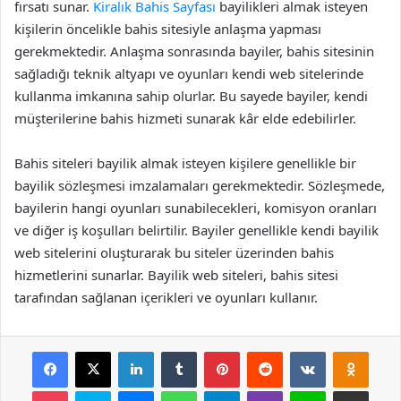
fırsatı sunar.
Kiralık Bahis Sayfası
bayilikleri almak isteyen
kişilerin öncelikle bahis sitesiyle anlaşma yapması
gerekmektedir. Anlaşma sonrasında bayiler, bahis sitesinin
sağladığı teknik altyapı ve oyunları kendi web sitelerinde
kullanma imkanına sahip olurlar. Bu sayede bayiler, kendi
müşterilerine bahis hizmeti sunarak kâr elde edebilirler.
Bahis siteleri bayilik almak isteyen kişilere genellikle bir
bayilik sözleşmesi imzalamaları gerekmektedir. Sözleşmede,
bayilerin hangi oyunları sunabilecekleri, komisyon oranları
ve diğer iş koşulları belirtilir. Bayiler genellikle kendi bayilik
web sitelerini oluşturarak bu siteler üzerinden bahis
hizmetlerini sunarlar. Bayilik web siteleri, bahis sitesi
tarafından sağlanan içerikleri ve oyunları kullanır.
Facebook
X
LinkedIn
Tumblr
Pinterest
Reddit
VKontakte
Odnok
Pocket
Skype
Messenger
WhatsApp
Telegram
Viber
Line
E-Posta ile payla