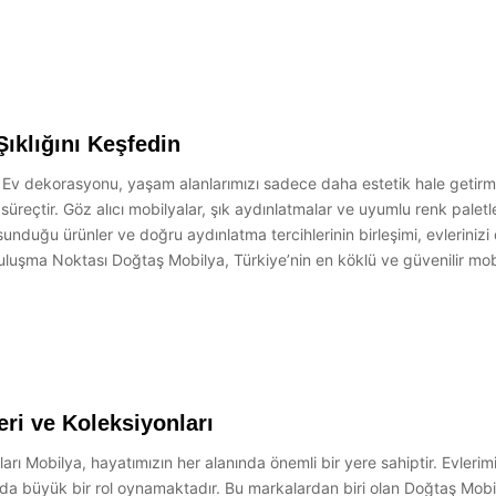
ıklığını Keşfedin
in Ev dekorasyonu, yaşam alanlarımızı sadece daha estetik hale getir
reçtir. Göz alıcı mobilyalar, şık aydınlatmalar ve uyumlu renk paletleri
duğu ürünler ve doğru aydınlatma tercihlerinin birleşimi, evlerinizi d
luşma Noktası Doğtaş Mobilya, Türkiye’nin en köklü ve güvenilir mobily
ri ve Koleksiyonları
rı Mobilya, hayatımızın her alanında önemli bir yere sahiptir. Evlerimi
da büyük bir rol oynamaktadır. Bu markalardan biri olan Doğtaş Mobilya