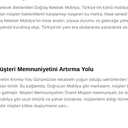
lecek Beklentileri Doğtaş Kelebek Mobilya, Türkiye’nin köklü mobilya 
dan müşteri beklentilerini karşılamayı başaran bu marka, hisse senedi 
 Kelebek Mobilya’nın hisse analizi, piyasa durumu ve geleceğe yöneli
ılında kurulmuş olup, Türkiye’nin yanı sıra uluslararası pazarlarda d
üşteri Memnuniyetini Artırma Yolu
etini Artırma Yolu Günümüzde rekabetin yoğun olduğu sektörlerden b
lardan biridir. Bu bağlamda, Doğrucan Mobilya gibi markaların, müşteri b
e gelmiştir. Müşteri Memnuniyetinin Önemi Müşteri memnuniyeti, bir ürü
mobilya gibi uzun ömürlü ve pahalı ürünlerde, müşterilerin aldığı hizme
dık müşteri kitlesi oluşturmanın yanı…