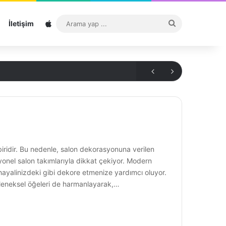
Sitemap
Arama
İletişim
yap
...
biridir. Bu nedenle, salon dekorasyonuna verilen
yonel salon takımlarıyla dikkat çekiyor. Modern
 hayalinizdeki gibi dekore etmenize yardımcı oluyor.
 geleneksel öğeleri de harmanlayarak,…