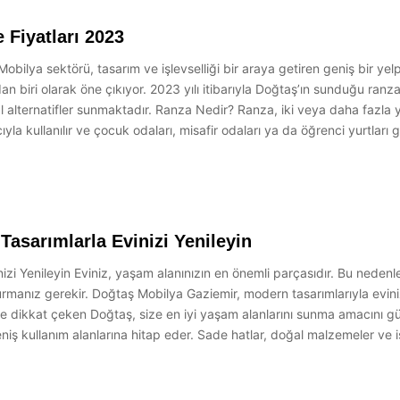
 Fiyatları 2023
obilya sektörü, tasarım ve işlevselliği bir araya getiren geniş bir y
an biri olarak öne çıkıyor. 2023 yılı itibarıyla Doğtaş’ın sunduğu ranza 
eal alternatifler sunmaktadır. Ranza Nedir? Ranza, iki veya daha fazla y
yla kullanılır ve çocuk odaları, misafir odaları ya da öğrenci yurtları 
asarımlarla Evinizi Yenileyin
zi Yenileyin Eviniz, yaşam alanınızın en önemli parçasıdır. Bu neden
rmanız gerekir. Doğtaş Mobilya Gaziemir, modern tasarımlarıyla evini
i ile dikkat çeken Doğtaş, size en iyi yaşam alanlarını sunma amacın
niş kullanım alanlarına hitap eder. Sade hatlar, doğal malzemeler ve işl