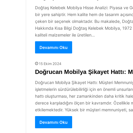
Doğtaş Kelebek Mobilya Hisse Analizi: Piyasa ve Ge
bir yere sahiptir. Hem kalite hem de tasarım açısın
çeken bir seçenek olmaktadır. Bu makalede, Doğtaş
Hakkında Kısa Bilgi Doğtaş Kelebek Mobilya, 1972 y
kaliteli malzemeler ile üretilen…
Devamını Oku
15 Ekim 2024
Doğrucan Mobilya Şikayet Hattı: M
Doğrucan Mobilya Şikayet Hattı: Müşteri Memnuniy
işletmelerin sürdürülebilirliği için en önemli unsur
hattı oluşturması, her zamankinden daha kritik hal
derece karşıladığını ölçen bir kavramdır. Özellikle 
etkilemektedir. Yüksek bir müşteri memnuniyeti, sa
Devamını Oku