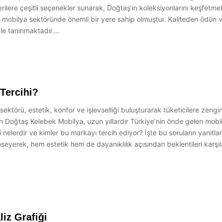
erilere çeşitli seçenekler sunarak, Doğtaş’ın koleksiyonlarını keşfetme
mobilya sektöründe önemli bir yere sahip olmuştur. Kaliteden ödün v
le tanınmaktadır.…
Tercihi?
ektörü, estetik, konfor ve işlevselliği buluşturarak tüketicilere zengi
 Doğtaş Kelebek Mobilya, uzun yıllardır Türkiye’nin önde gelen mobilya
elerdir ve kimler bu markayı tercih ediyor? İşte bu soruların yanıtlar
mseyerek, hem estetik hem de dayanıklılık açısından beklentileri karşı
iz Grafiği