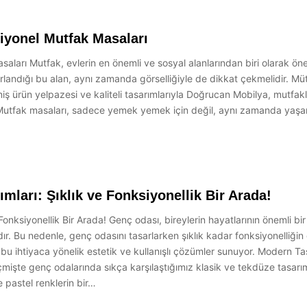
iyonel Mutfak Masaları
arı Mutfak, evlerin en önemli ve sosyal alanlarından biri olarak öne çı
ağırlandığı bu alan, aynı zamanda görselliğiyle de dikkat çekmelidir. Mü
ş ürün yelpazesi ve kaliteli tasarımlarıyla Doğrucan Mobilya, mutfakla
Mutfak masaları, sadece yemek yemek için değil, aynı zamanda yaşa
ları: Şıklık ve Fonksiyonellik Bir Arada!
nksiyonellik Bir Arada! Genç odası, bireylerin hayatlarının önemli bir
kandır. Bu nedenle, genç odasını tasarlarken şıklık kadar fonksiyonell
bu ihtiyaca yönelik estetik ve kullanışlı çözümler sunuyor. Modern T
çmişte genç odalarında sıkça karşılaştığımız klasik ve tekdüze tasarı
e pastel renklerin bir…