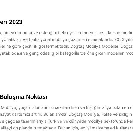
eri 2023
 bir evin ruhunu ve estetiğini belirleyen en önemli unsurlardan biridi
nelik şık ve fonksiyonel mobilya çözümleri sunmaktadır. 2023 yılı i
lentilerine göre çeşitlilik göstermektedir. Doğtaş Mobilya Modelleri Doğ
atak odası ve genç odası gibi kategorilerde öne çıkan modeller, mode
n Buluşma Noktası
obilya, yaşam alanlarımızı şekillendiren ve kişiliğimizi yansıtan en ön
ayat kalitemizi artırır. Bu anlamda, Doğtaş Mobilya, kalite ve şıklığı
i ve çağdaş tasarımlarıyla Türkiye ve dünyada mobilya sektöründe kend
teyi ön planda tutmaktadır. Bunun için, en iyi malzemeleri kullanarak,