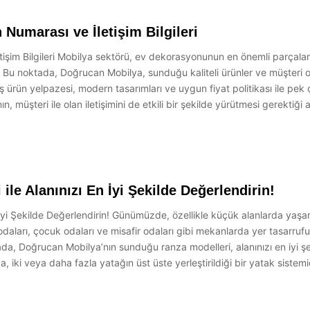
 Numarası ve İletişim Bilgileri
işim Bilgileri Mobilya sektörü, ev dekorasyonunun en önemli parçaların
r. Bu noktada, Doğrucan Mobilya, sunduğu kaliteli ürünler ve müşteri od
 ürün yelpazesi, modern tasarımları ve uygun fiyat politikası ile pek
, müşteri ile olan iletişimini de etkili bir şekilde yürütmesi gerektiği a
le Alanınızı En İyi Şekilde Değerlendirin!
yi Şekilde Değerlendirin! Günümüzde, özellikle küçük alanlarda yaşama
odaları, çocuk odaları ve misafir odaları gibi mekanlarda yer tasarru
a, Doğrucan Mobilya’nın sunduğu ranza modelleri, alanınızı en iyi 
, iki veya daha fazla yatağın üst üste yerleştirildiği bir yatak sist