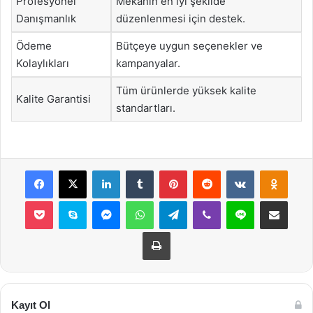
Profesyonel
Mekânın en iyi şekilde
Danışmanlık
düzenlenmesi için destek.
Ödeme
Bütçeye uygun seçenekler ve
Kolaylıkları
kampanyalar.
Tüm ürünlerde yüksek kalite
Kalite Garantisi
standartları.
Facebook
X
LinkedIn
Tumblr
Pinterest
Reddit
VKontakte
Odnok
Pocket
Skype
Messenger
WhatsApp
Telegram
Viber
Line
E-Posta ile payla
Yazdır
Kayıt Ol