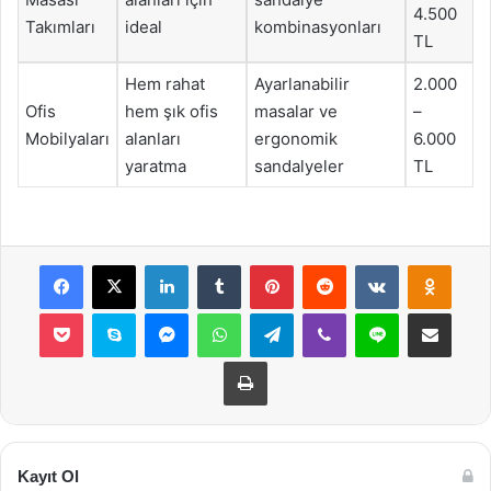
4.500
Takımları
ideal
kombinasyonları
TL
Hem rahat
Ayarlanabilir
2.000
Ofis
hem şık ofis
masalar ve
–
Mobilyaları
alanları
ergonomik
6.000
yaratma
sandalyeler
TL
Facebook
X
LinkedIn
Tumblr
Pinterest
Reddit
VKontakte
Odnok
Pocket
Skype
Messenger
WhatsApp
Telegram
Viber
Line
E-Posta ile payla
Yazdır
Kayıt Ol