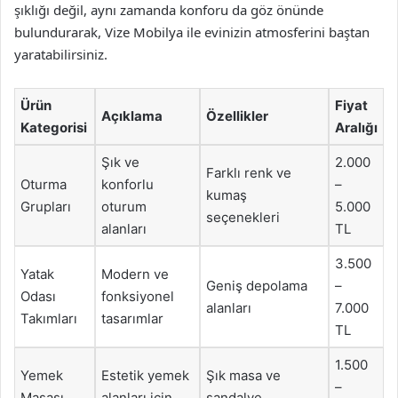
şıklığı değil, aynı zamanda konforu da göz önünde
bulundurarak, Vize Mobilya ile evinizin atmosferini baştan
yaratabilirsiniz.
Ürün
Fiyat
Açıklama
Özellikler
Kategorisi
Aralığı
Şık ve
2.000
Farklı renk ve
Oturma
konforlu
–
kumaş
Grupları
oturum
5.000
seçenekleri
alanları
TL
3.500
Yatak
Modern ve
Geniş depolama
–
Odası
fonksiyonel
alanları
7.000
Takımları
tasarımlar
TL
1.500
Yemek
Estetik yemek
Şık masa ve
–
Masası
alanları için
sandalye