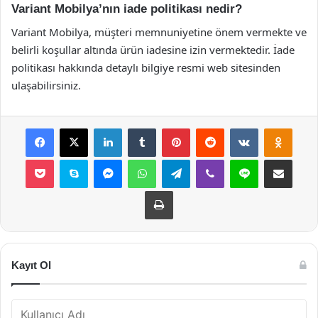
Variant Mobilya’nın iade politikası nedir?
Variant Mobilya, müşteri memnuniyetine önem vermekte ve
belirli koşullar altında ürün iadesine izin vermektedir. İade
politikası hakkında detaylı bilgiye resmi web sitesinden
ulaşabilirsiniz.
Facebook
X
LinkedIn
Tumblr
Pinterest
Reddit
VKontakte
Odnok
Pocket
Skype
Messenger
WhatsApp
Telegram
Viber
Line
E-Posta ile payla
Yazdır
Kayıt Ol