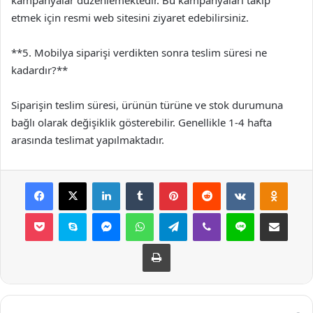
etmek için resmi web sitesini ziyaret edebilirsiniz.
**5. Mobilya siparişi verdikten sonra teslim süresi ne
kadardır?**
Siparişin teslim süresi, ürünün türüne ve stok durumuna
bağlı olarak değişiklik gösterebilir. Genellikle 1-4 hafta
arasında teslimat yapılmaktadır.
Facebook
X
LinkedIn
Tumblr
Pinterest
Reddit
VKontakte
Odnok
Pocket
Skype
Messenger
WhatsApp
Telegram
Viber
Line
E-Posta ile payla
Yazdır