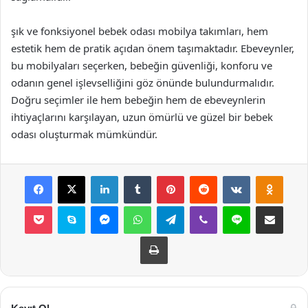
şık ve fonksiyonel bebek odası mobilya takımları, hem
estetik hem de pratik açıdan önem taşımaktadır. Ebeveynler,
bu mobilyaları seçerken, bebeğin güvenliği, konforu ve
odanın genel işlevselliğini göz önünde bulundurmalıdır.
Doğru seçimler ile hem bebeğin hem de ebeveynlerin
ihtiyaçlarını karşılayan, uzun ömürlü ve güzel bir bebek
odası oluşturmak mümkündür.
Facebook
X
LinkedIn
Tumblr
Pinterest
Reddit
VKontakte
Odnok
Pocket
Skype
Messenger
WhatsApp
Telegram
Viber
Line
E-Posta ile payla
Yazdır