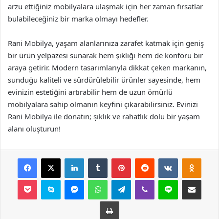
arzu ettiğiniz mobilyalara ulaşmak için her zaman fırsatlar
bulabileceğiniz bir marka olmayı hedefler.
Rani Mobilya, yaşam alanlarınıza zarafet katmak için geniş
bir ürün yelpazesi sunarak hem şıklığı hem de konforu bir
araya getirir. Modern tasarımlarıyla dikkat çeken markanın,
sunduğu kaliteli ve sürdürülebilir ürünler sayesinde, hem
evinizin estetiğini artırabilir hem de uzun ömürlü
mobilyalara sahip olmanın keyfini çıkarabilirsiniz. Evinizi
Rani Mobilya ile donatın; şıklık ve rahatlık dolu bir yaşam
alanı oluşturun!
Facebook
X
LinkedIn
Tumblr
Pinterest
Reddit
VKontakte
Odnok
Pocket
Skype
Messenger
WhatsApp
Telegram
Viber
Line
E-Posta ile payla
Yazdır