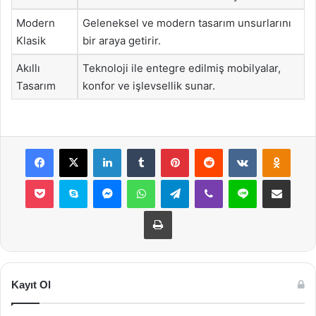
Modern
Geleneksel ve modern tasarım unsurlarını
Klasik
bir araya getirir.
Akıllı
Teknoloji ile entegre edilmiş mobilyalar,
Tasarım
konfor ve işlevsellik sunar.
Facebook
X
LinkedIn
Tumblr
Pinterest
Reddit
VKontakte
Odnok
Pocket
Skype
Messenger
WhatsApp
Telegram
Viber
Line
E-Posta ile payla
Yazdır
Kayıt Ol