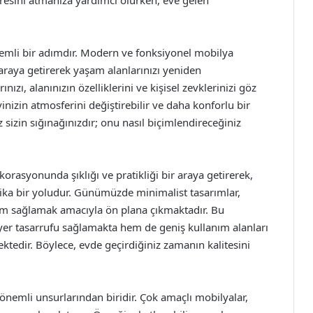
resini atmanıza yardımcı olurken, eve gelen
önemli bir adımdır. Modern ve fonksiyonel mobilya
 araya getirerek yaşam alanlarınızı yeniden
ınızı, alanınızın özelliklerini ve kişisel zevklerinizi göz
zin atmosferini değiştirebilir ve daha konforlu bir
 sizin sığınağınızdır; onu nasıl biçimlendireceğiniz
rasyonunda şıklığı ve pratikliği bir araya getirerek,
ika bir yoludur. Günümüzde minimalist tasarımlar,
yum sağlamak amacıyla ön plana çıkmaktadır. Bu
yer tasarrufu sağlamakta hem de geniş kullanım alanları
tedir. Böylece, evde geçirdiğiniz zamanın kalitesini
nemli unsurlarından biridir. Çok amaçlı mobilyalar,