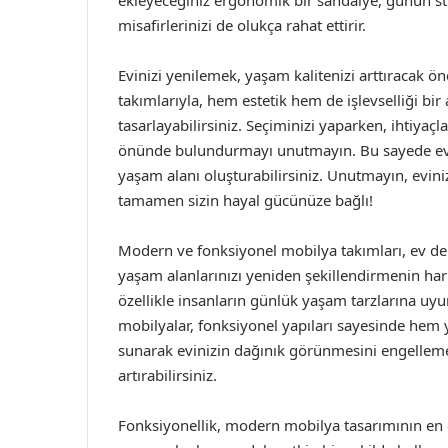
ekleyeceğiniz ergonomik bir sandalye, günün st
misafirlerinizi de olukça rahat ettirir.
Evinizi yenilemek, yaşam kalitenizi arttıracak 
takımlarıyla, hem estetik hem de işlevselliği bir
tasarlayabilirsiniz. Seçiminizi yaparken, ihtiyaçlar
önünde bulundurmayı unutmayın. Bu sayede evini
yaşam alanı oluşturabilirsiniz. Unutmayın, eviniz
tamamen sizin hayal gücünüze bağlı!
Modern ve fonksiyonel mobilya takımları, ev deko
yaşam alanlarınızı yeniden şekillendirmenin har
özellikle insanların günlük yaşam tarzlarına u
mobilyalar, fonksiyonel yapıları sayesinde hem 
sunarak evinizin dağınık görünmesini engellemek
artırabilirsiniz.
Fonksiyonellik, modern mobilya tasarımının en ö