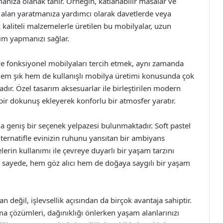
manıza olanak tanır. Örneğin, katlanabilir masalar ve
ra alan yaratmanıza yardımcı olarak davetlerde veya
 kaliteli malzemelerle üretilen bu mobilyalar, uzun
ım yapmanızı sağlar.
e fonksiyonel mobilyaları tercih etmek, aynı zamanda
r, hem şık hem de kullanışlı mobilya üretimi konusunda çok
dır. Özel tasarım aksesuarlar ile birleştirilen modern
ir dokunuş ekleyerek konforlu bir atmosfer yaratır.
 geniş bir seçenek yelpazesi bulunmaktadır. Soft pastel
lternatifle evinizin ruhunu yansıtan bir ambiyans
in kullanımı ile çevreye duyarlı bir yaşam tarzını
 sayede, hem göz alıcı hem de doğaya saygılı bir yaşam
 değil, işlevsellik açısından da birçok avantaja sahiptir.
ma çözümleri, dağınıklığı önlerken yaşam alanlarınızı