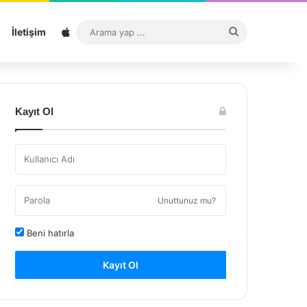
Sitemap
Arama
İletişim
yap
...
Kayıt Ol
Unuttunuz mu?
Beni hatırla
Kayıt Ol