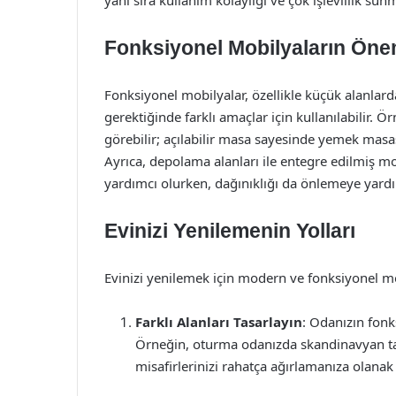
yanı sıra kullanım kolaylığı ve çok işlevlilik sunm
Fonksiyonel Mobilyaların Öne
Fonksiyonel mobilyalar, özellikle küçük alanlarda
gerektiğinde farklı amaçlar için kullanılabilir.
görebilir; açılabilir masa sayesinde yemek masası
Ayrıca, depolama alanları ile entegre edilmiş mo
yardımcı olurken, dağınıklığı da önlemeye yardı
Evinizi Yenilemenin Yolları
Evinizi yenilemek için modern ve fonksiyonel mob
Farklı Alanları Tasarlayın
: Odanızın fon
Örneğin, oturma odanızda skandinavyan tar
misafirlerinizi rahatça ağırlamanıza olanak 