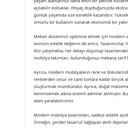
yaşam alanlarınızı daha etkin bir şekilde kullan
açılabilir koltuklar, ihtiyaç duyduğunuzda ekst
günlük yaşamda size esneklik kazandırır. Yüksek
ömürlü bir kullanım sunarak ekonomik bir yatır
Mekan düzeninizi optimize etmek için modern v
evinizin estetik değerini de artırır. Tasarımcıla
titiz çalışmakta, her detayı düşünüp tasarlamakta
mobilya takımları, bulunduğunuz mekana zarif b
Ayrıca, modern mobilyaların renk ve dokularında
renklerden cesur ve canlı tonlara kadar birçok a
oluşturmak mümkündür. Ayrıca, doğal malzemeler
benimsemek adına önemli adımlar atılmıştır. Bu
alanı yaratabilirsiniz.
Modern mobilya tasarımları, sadece estetik açıdan
Örneğin, yerden tasarruf sağlayan akıllı depola