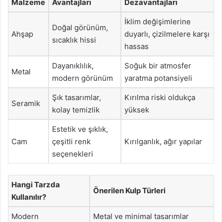
Malzeme
Avantajları
Dezavantajları
İklim değişimlerine
Doğal görünüm,
Ahşap
duyarlı, çizilmelere karşı
sıcaklık hissi
hassas
Dayanıklılık,
Soğuk bir atmosfer
Metal
modern görünüm
yaratma potansiyeli
Şık tasarımlar,
Kırılma riski oldukça
Seramik
kolay temizlik
yüksek
Estetik ve şıklık,
Cam
çeşitli renk
Kırılganlık, ağır yapılar
seçenekleri
Hangi Tarzda
Önerilen Kulp Türleri
Kullanılır?
Modern
Metal ve minimal tasarımlar