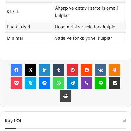
Ahşap ve detaylı sette işlemeli
Klasik
kulplar
Endüstriyel
Ham metal ve eski tarz kulplar
Minimal
Sade ve fonksiyonel kulplar
Facebook
X
LinkedIn
Tumblr
Pinterest
Reddit
VKontakte
Odnok
Pocket
Skype
Messenger
WhatsApp
Telegram
Viber
Line
E-Posta ile payla
Yazdır
Kayıt Ol