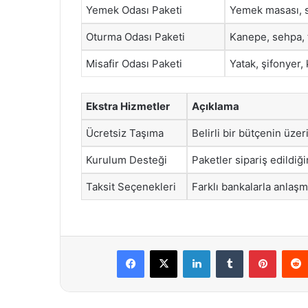
Yemek Odası Paketi
Yemek masası, sa
Oturma Odası Paketi
Kanepe, sehpa, t
Misafir Odası Paketi
Yatak, şifonyer
Ekstra Hizmetler
Açıklama
Ücretsiz Taşıma
Belirli bir bütçenin üzer
Kurulum Desteği
Paketler sipariş edildiğ
Taksit Seçenekleri
Farklı bankalarla anlaşm
Facebook
X
LinkedIn
Tumblr
Pintere