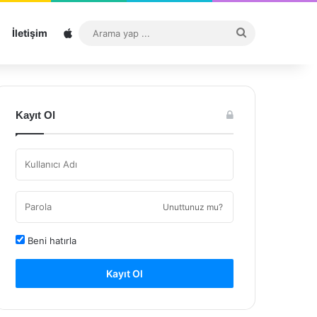
Sitemap
Arama
İletişim
yap
...
Kayıt Ol
Unuttunuz mu?
Beni hatırla
Kayıt Ol