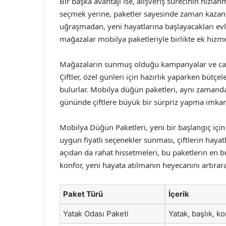
Bir başka avantajı ise, alışveriş sürecinin hızla
seçmek yerine, paketler sayesinde zaman kazanm
uğraşmadan, yeni hayatlarına başlayacakları evler
mağazalar mobilya paketleriyle birlikte ek hizm
Mağazaların sunmuş olduğu kampanyalar ve cazip 
Çiftler, özel günleri için hazırlık yaparken bütçe
bulurlar. Mobilya düğün paketleri, aynı zamanda
gününde çiftlere büyük bir sürpriz yapma imkan
Mobilya Düğün Paketleri, yeni bir başlangıç için
uygun fiyatlı seçenekler sunması, çiftlerin hayat
açıdan da rahat hissetmeleri, bu paketlerin en 
konfor, yeni hayata atılmanın heyecanını artırarak
Paket Türü
İçerik
Yatak Odası Paketi
Yatak, başlık, k