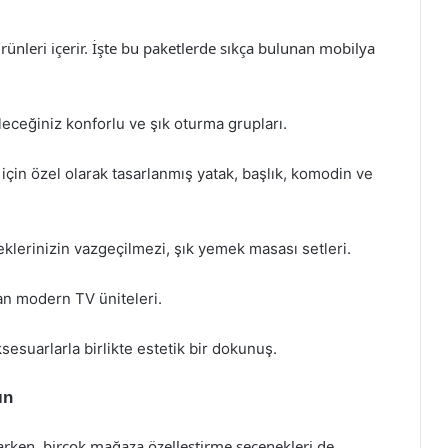
rünleri içerir. İşte bu paketlerde sıkça bulunan mobilya
bileceğiniz konforlu ve şık oturma grupları.
ç için özel olarak tasarlanmış yatak, başlık, komodin ve
eklerinizin vazgeçilmezi, şık yemek masası setleri.
an modern TV üniteleri.
ksesuarlarla birlikte estetik bir dokunuş.
ın
arken, birçok mağaza özelleştirme seçenekleri de