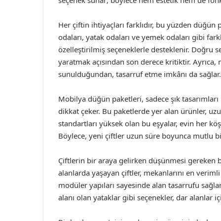
seçenek sunar; böylece hem estetik hem de fonksi
Her çiftin ihtiyaçları farklıdır, bu yüzden düğün p
odaları, yatak odaları ve yemek odaları gibi fark
özelleştirilmiş seçeneklerle desteklenir. Doğru 
yaratmak açısından son derece kritiktir. Ayrıca, m
sunulduğundan, tasarruf etme imkânı da sağlar.
Mobilya düğün paketleri, sadece şık tasarımları
dikkat çeker. Bu paketlerde yer alan ürünler, uzun
standartları yüksek olan bu eşyalar, evin her kö
Böylece, yeni çiftler uzun süre boyunca mutlu bi
Çiftlerin bir araya gelirken düşünmesi gereken bi
alanlarda yaşayan çiftler, mekanlarını en veriml
modüler yapıları sayesinde alan tasarrufu sağlar
alanı olan yataklar gibi seçenekler, dar alanlar i