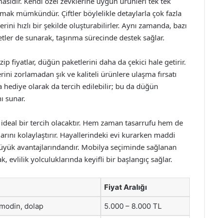
nmasıdır. Kendi özel zevklerine uygun ürünleri tek tek
ak mümkündür. Çiftler böylelikle detaylarla çok fazla
ini hızlı bir şekilde oluşturabilirler. Aynı zamanda, bazı
etler de sunarak, taşınma sürecinde destek sağlar.
fiyatlar, düğün paketlerini daha da çekici hale getirir.
lerini zorlamadan şık ve kaliteli ürünlere ulaşma fırsatı
 hediye olarak da tercih edilebilir; bu da düğün
ı sunar.
 ideal bir tercih olacaktır. Hem zaman tasarrufu hem de
larını kolaylaştırır. Hayallerindeki evi kurarken maddi
büyük avantajlarındandır. Mobilya seçiminde sağlanan
, evlilik yolculuklarında keyifli bir başlangıç sağlar.
Fiyat Aralığı
omodin, dolap
5.000 – 8.000 TL