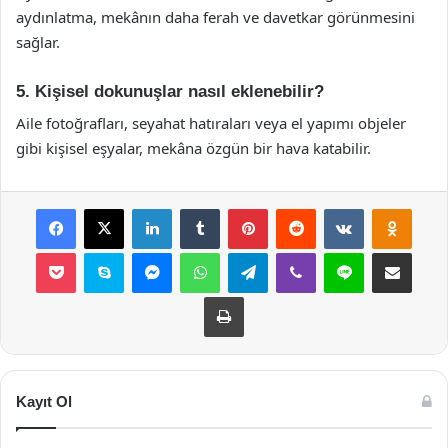
aydınlatma, mekânın daha ferah ve davetkar görünmesini
sağlar.
5. Kişisel dokunuşlar nasıl eklenebilir?
Aile fotoğrafları, seyahat hatıraları veya el yapımı objeler
gibi kişisel eşyalar, mekâna özgün bir hava katabilir.
Facebook
X
LinkedIn
Tumblr
Pinterest
Reddit
VKontakte
Odnok
Pocket
Skype
Messenger
WhatsApp
Telegram
Viber
Line
E-Posta ile payla
Yazdır
Kayıt Ol