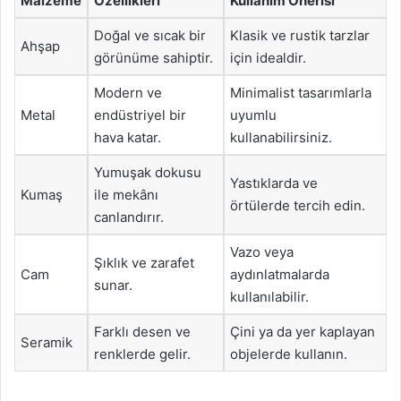
Malzeme
Özellikleri
Kullanım Önerisi
Doğal ve sıcak bir
Klasik ve rustik tarzlar
Ahşap
görünüme sahiptir.
için idealdir.
Modern ve
Minimalist tasarımlarla
Metal
endüstriyel bir
uyumlu
hava katar.
kullanabilirsiniz.
Yumuşak dokusu
Yastıklarda ve
Kumaş
ile mekânı
örtülerde tercih edin.
canlandırır.
Vazo veya
Şıklık ve zarafet
Cam
aydınlatmalarda
sunar.
kullanılabilir.
Farklı desen ve
Çini ya da yer kaplayan
Seramik
renklerde gelir.
objelerde kullanın.