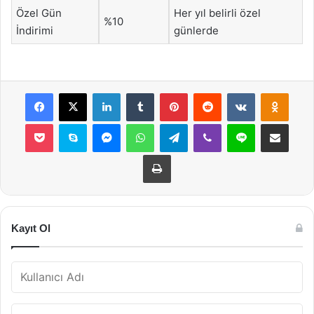
Özel Gün
Her yıl belirli özel
%10
İndirimi
günlerde
Facebook
X
LinkedIn
Tumblr
Pinterest
Reddit
VKontakte
Odnok
Pocket
Skype
Messenger
WhatsApp
Telegram
Viber
Line
E-Posta ile payla
Yazdır
Kayıt Ol