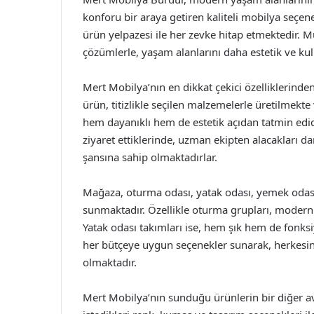
konforu bir araya getiren kaliteli mobilya seçe
ürün yelpazesi ile her zevke hitap etmektedir. Mü
çözümlerle, yaşam alanlarını daha estetik ve kul
Mert Mobilya’nın en dikkat çekici özelliklerind
ürün, titizlikle seçilen malzemelerle üretilmekt
hem dayanıklı hem de estetik açıdan tatmin edic
ziyaret ettiklerinde, uzman ekipten alacakları d
şansına sahip olmaktadırlar.
Mağaza, oturma odası, yatak odası, yemek odası g
sunmaktadır. Özellikle oturma grupları, modern 
Yatak odası takımları ise, hem şık hem de fonksi
her bütçeye uygun seçenekler sunarak, herkesin
olmaktadır.
Mert Mobilya’nın sunduğu ürünlerin bir diğer avan