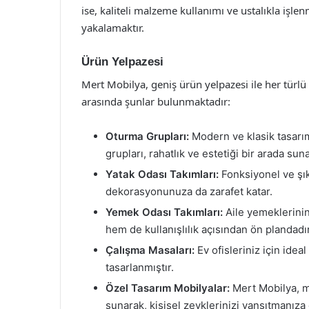
ise, kaliteli malzeme kullanımı ve ustalıkla işle
yakalamaktır.
Ürün Yelpazesi
Mert Mobilya, geniş ürün yelpazesi ile her türlü
arasında şunlar bulunmaktadır:
Oturma Grupları:
Modern ve klasik tasarım
grupları, rahatlık ve estetiği bir arada suna
Yatak Odası Takımları:
Fonksiyonel ve şık 
dekorasyonunuza da zarafet katar.
Yemek Odası Takımları:
Aile yemeklerinin
hem de kullanışlılık açısından ön plandadır
Çalışma Masaları:
Ev ofisleriniz için ideal
tasarlanmıştır.
Özel Tasarım Mobilyalar:
Mert Mobilya, mü
sunarak, kişisel zevklerinizi yansıtmanıza 