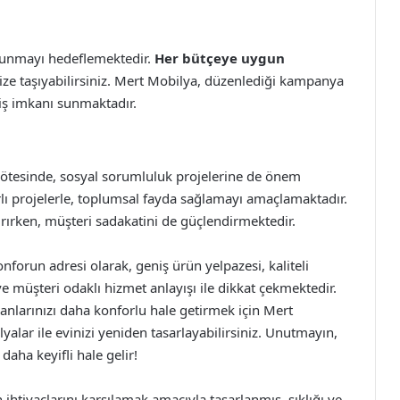
a sunmayı hedeflemektedir.
Her bütçeye uygun
ize taşıyabilirsiniz. Mert Mobilya, düzenlediği kampanya
riş imkanı sunmaktadır.
 ötesinde, sosyal sorumluluk projelerine de önem
rlı projelerle, toplumsal fayda sağlamayı amaçlamaktadır.
tırırken, müşteri sadakatini de güçlendirmektedir.
konforun adresi olarak, geniş ürün yelpazesi, kaliteli
 ve müşteri odaklı hizmet anlayışı ile dikkat çekmektedir.
anlarınızı daha konforlu hale getirmek için Mert
ilyalar ile evinizi yeniden tasarlayabilirsiniz. Unutmayın,
daha keyifli hale gelir!
htiyaçlarını karşılamak amacıyla tasarlanmış, şıklığı ve