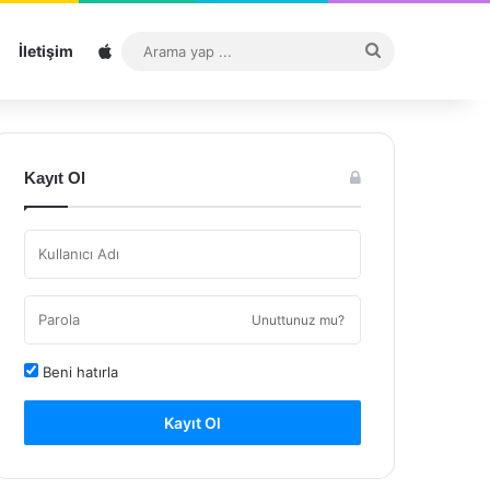
Sitemap
Arama
İletişim
yap
...
Kayıt Ol
Unuttunuz mu?
Beni hatırla
Kayıt Ol