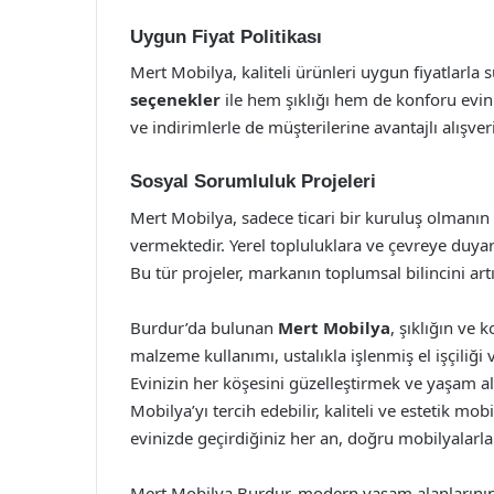
Uygun Fiyat Politikası
Mert Mobilya, kaliteli ürünleri uygun fiyatlarl
seçenekler
ile hem şıklığı hem de konforu evin
ve indirimlerle de müşterilerine avantajlı alışve
Sosyal Sorumluluk Projeleri
Mert Mobilya, sadece ticari bir kuruluş olmanın
vermektedir. Yerel topluluklara ve çevreye duya
Bu tür projeler, markanın toplumsal bilincini ar
Burdur’da bulunan
Mert Mobilya
, şıklığın ve 
malzeme kullanımı, ustalıkla işlenmiş el işçiliği
Evinizin her köşesini güzelleştirmek ve yaşam al
Mobilya’yı tercih edebilir, kaliteli ve estetik mob
evinizde geçirdiğiniz her an, doğru mobilyalarla 
Mert Mobilya Burdur, modern yaşam alanlarının i