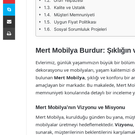
Ürün Yelpazesi
Skype
Kalite ve Ustalık
Müşteri Memnuniyeti
E-Posta ile paylaş
Uygun Fiyat Politikası
Yazdır
Sosyal Sorumluluk Projeleri
Mert Mobilya Burdur: Şıklığın
Evlerimiz, günlük yaşamımızın büyük bir bölümü
dekorasyonu ve mobilyaları, yaşam kalitemizi d
bulunan
Mert Mobilya
, şıklığı ve konforu bir 
amaçlayan bir markadır. Bu makalede, Mert Mob
memnuniyeti konularında detaylı bir inceleme y
Mert Mobilya’nın Vizyonu ve Misyonu
Mert Mobilya, kurulduğu günden bu yana, müşter
mobilyalar üretmeyi hedeflemektedir.
Vizyonu
,
sunarak, müşterilerinin beklentilerini karşılama