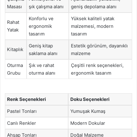
Masası
şık çalışma alanı
geniş depolama alanı
Konforlu ve
Yüksek kaliteli yatak
Rahat
ergonomik
malzemesi, modern
Yatak
tasarım
tasarım
Geniş kitap
Estetik görünüm, dayanıklı
Kitaplık
saklama alanı
malzeme
Oturma
Şık ve rahat
Çeşitli renk seçenekleri,
Grubu
oturma alanı
ergonomik tasarım
Renk Seçenekleri
Doku Seçenekleri
Pastel Tonları
Yumuşak Kumaş
Canlı Renkler
Modern Dokular
Ahşap Tonları
Doğal Malzeme