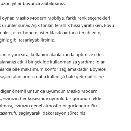
 uzun yıllar boyunca alabilirsiniz.
 oynar. Masko Modern Mobilya, farklı renk seçenekleri
ürünler sunar. Açık tonlar, ferahlık hissi yaratırken, koyu
alist, ister bohem, ister klasik bir tarzı tercih edin;
niz gibi tasarlayabilirsiniz.
nın yanı sıra, kullanım alanlarını da optimize eder.
lanınızı etkili bir şekilde kullanmanıza yardımcı olan
anlarda bile maksimum konfor sağlamaktadır. Böylece,
m alanlarınızı daha kullanışlı hale getirebilirsiniz.
r diğer önemli unsur da uyumdur. Masko Modern
ak, evinizin her köşesinde uyumlu bir görünüm elde
olması, evinizin genel atmosferini güçlendirir. Bu
asarrufu sağlayarak, dekorasyon sürecinizi