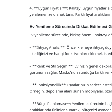
4. **Uygun Fiyatlar**: Kaliteyi uygun fiyatlarla
yenilemenize olanak tanır. Farklı fiyat aralıkla
Ev Yenileme Sürecinde Dikkat Edilmesi G
Ev yenileme sürecinde, birkaç önemli noktayı g
– **İhtiyaç Analizi**: Öncelikle neye ihtiyaç du
istediğinizi ve hangi fonksiyonları eklemek iste
– **Renk ve Stil Seçimi**: Evinizin genel dekor
görünüm sağlar. Masko’nun sunduğu farklı renk s
– **Fonksiyonellik**: Eşyalarınızın sadece estet
Örneğin, depolama alanı sunan mobilyalar, özelli
– **Bütçe Planlaması**: Yenileme sürecinin başla
aralıklarında ürünler sunarak, bütçenizi aşmadan