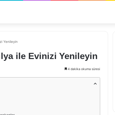
i Yenileyin
a ile Evinizi Yenileyin
4 dakika okuma süresi
erekenler