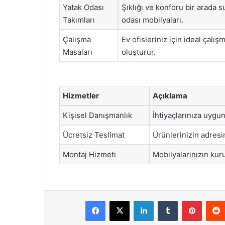
Yatak Odası
Şıklığı ve konforu bir arada 
Takımları
odası mobilyaları.
Çalışma
Ev ofisleriniz için ideal çalışm
Masaları
oluşturur.
Hizmetler
Açıklama
Kişisel Danışmanlık
İhtiyaçlarınıza uyg
Ücretsiz Teslimat
Ürünlerinizin adresin
Montaj Hizmeti
Mobilyalarınızın ku
Facebook
X
LinkedIn
Tumblr
Pintere