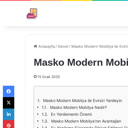
Anasayfa
/
Genel
/
Masko Modern Mobilya ile Eviniz
Masko Modern Mobily
15 Ocak 2025
Facebook
X
Masko Modern Mobilya ile Evinizi Yenileyin
Masko Modern Mobilya Nedir?
LinkedIn
Ev Yenilemenin Önemi
Pinterest
Masko Modern Mobilya'nın Avantajları
Ev Yenileme Sürecinde Dikkat Edilmesi G