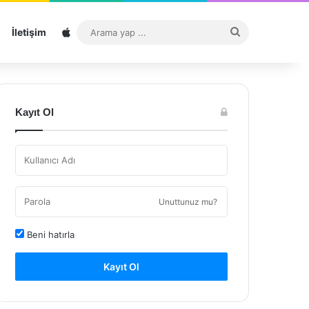
Sitemap
Arama
İletişim
yap
...
Kayıt Ol
Unuttunuz mu?
Beni hatırla
Kayıt Ol