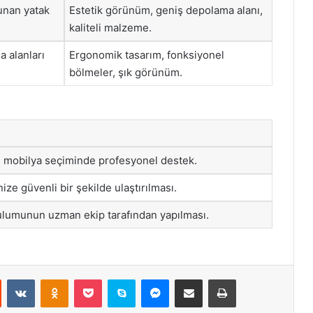
sunan yatak
Estetik görünüm, geniş depolama alanı,
kaliteli malzeme.
a alanları
Ergonomik tasarım, fonksiyonel
bölmeler, şık görünüm.
un mobilya seçiminde profesyonel destek.
ize güvenli bir şekilde ulaştırılması.
rulumunun uzman ekip tarafından yapılması.
st
Reddit
VKontakte
Odnoklassniki
Pocket
Skype
Messenger
E-Posta ile paylaş
Yazdır