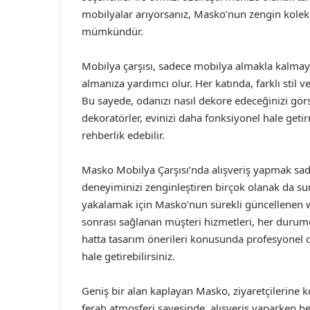
mobilyalar arıyorsanız, Masko’nun zengin kolek
mümkündür.
Mobilya çarşısı, sadece mobilya almakla kalm
almanıza yardımcı olur. Her katında, farklı stil
Bu sayede, odanızı nasıl dekore edeceğinizi görs
dekoratörler, evinizi daha fonksiyonel hale get
rehberlik edebilir.
Masko Mobilya Çarşısı’nda alışveriş yapmak sade
deneyiminizi zenginleştiren birçok olanak da sun
yakalamak için Masko’nun sürekli güncellenen web 
sonrası sağlanan müşteri hizmetleri, her duru
hatta tasarım önerileri konusunda profesyonel des
hale getirebilirsiniz.
Geniş bir alan kaplayan Masko, ziyaretçilerine 
ferah atmosferi sayesinde, alışveriş yaparken h