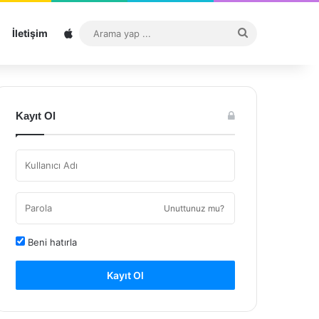
Sitemap
Arama
İletişim
yap
...
Kayıt Ol
Unuttunuz mu?
Beni hatırla
Kayıt Ol