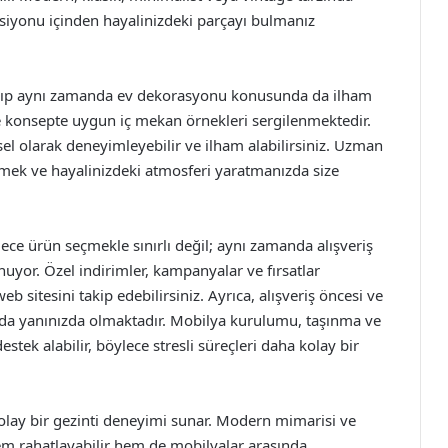
siyonu içinden hayalinizdeki parçayı bulmanız
ayıp aynı zamanda ev dekorasyonu konusunda da ilham
 ve konsepte uygun iç mekan örnekleri sergilenmektedir.
el olarak deneyimleyebilir ve ilham alabilirsiniz. Uzman
irmek ve hayalinizdeki atmosferi yaratmanızda size
ce ürün seçmekle sınırlı değil; aynı zamanda alışveriş
uyor. Özel indirimler, kampanyalar ve fırsatlar
sitesini takip edebilirsiniz. Ayrıca, alışveriş öncesi ve
mda yanınızda olmaktadır. Mobilya kurulumu, taşınma ve
tek alabilir, böylece stresli süreçleri daha kolay bir
kolay bir gezinti deneyimi sunar. Modern mimarisi ve
em rahatlayabilir hem de mobilyalar arasında