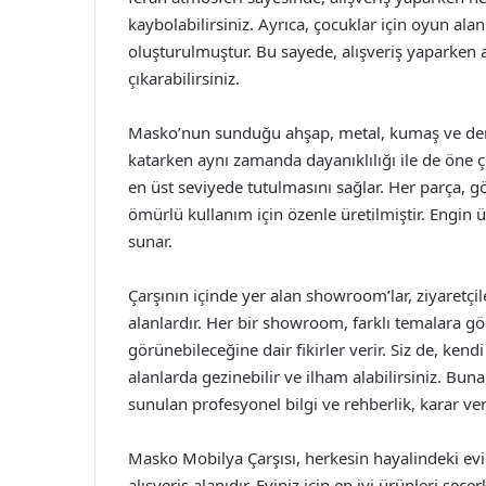
kaybolabilirsiniz. Ayrıca, çocuklar için oyun alan
oluşturulmuştur. Bu sayede, alışveriş yaparken a
çıkarabilirsiniz.
Masko’nun sunduğu ahşap, metal, kumaş ve deri g
katarken aynı zamanda dayanıklılığı ile de öne ç
en üst seviyede tutulmasını sağlar. Her parça, gö
ömürlü kullanım için özenle üretilmiştir. Engin 
sunar.
Çarşının içinde yer alan showroom’lar, ziyaretç
alanlardır. Her bir showroom, farklı temalara gö
görünebileceğine dair fikirler verir. Siz de, ke
alanlarda gezinebilir ve ilham alabilirsiniz. B
sunulan profesyonel bilgi ve rehberlik, karar ver
Masko Mobilya Çarşısı, herkesin hayalindeki evi
alışveriş alanıdır. Eviniz için en iyi ürünleri se