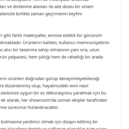
ları ve dinlenme alanları ile aile dostu bir ortam
ilenizle birlikte zaman geçirmenin keyfini
ibi farklı materyaller, evinize estetik bir görünüm
ıkmaktadır. Ürünlerin kalitesi, kullanıcı memnuniyetinin
z alıcı bir tasarıma sahip olmasının yanı sıra, uzun
ürün yelpazesi, hem şıklığı hem de rahatlığı bir arada
ilerin ürünleri doğrudan görüp deneyimleyebileceği
re düzenlenmiş olup, hayalinizdeki evin nasıl
ndi zevkinize uygun bir ev dekorasyonu yaratmak için bu
una ek olarak, her showroom’da uzman ekipler tarafından
me sürecinizi hızlandıracaktır.
 bulmasına yardımcı olmak için dizayn edilmiş bir
çerken alacağınız destek ve sağlanan olanaklar, tüm süreç