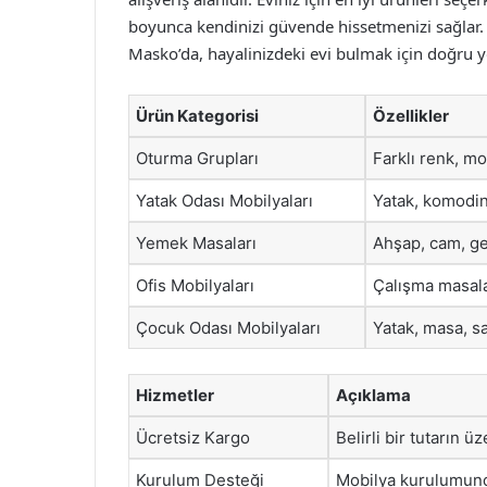
boyunca kendinizi güvende hissetmenizi sağlar. U
Masko’da, hayalinizdeki evi bulmak için doğru y
Ürün Kategorisi
Özellikler
Oturma Grupları
Farklı renk, m
Yatak Odası Mobilyaları
Yatak, komodin
Yemek Masaları
Ahşap, cam, ge
Ofis Mobilyaları
Çalışma masalar
Çocuk Odası Mobilyaları
Yatak, masa, s
Hizmetler
Açıklama
Ücretsiz Kargo
Belirli bir tutarın ü
Kurulum Desteği
Mobilya kurulumund