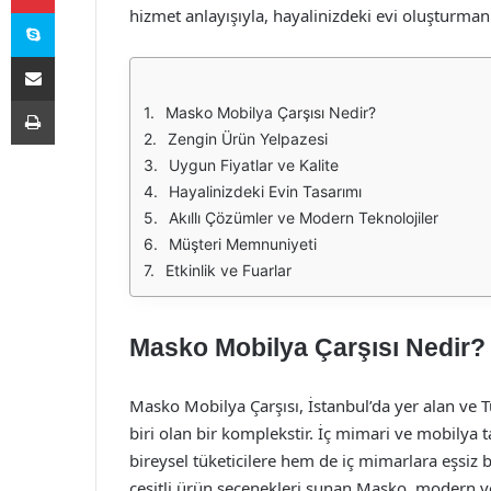
Skype
hizmet anlayışıyla, hayalinizdeki evi oluşturma
E-Posta ile paylaş
Yazdır
Masko Mobilya Çarşısı Nedir?
Zengin Ürün Yelpazesi
Uygun Fiyatlar ve Kalite
Hayalinizdeki Evin Tasarımı
Akıllı Çözümler ve Modern Teknolojiler
Müşteri Memnuniyeti
Etkinlik ve Fuarlar
Masko Mobilya Çarşısı Nedir?
Masko Mobilya Çarşısı, İstanbul’da yer alan ve 
biri olan bir komplekstir. İç mimari ve mobilya 
bireysel tüketicilere hem de iç mimarlara eşsiz 
çeşitli ürün seçenekleri sunan Masko, modern ve 