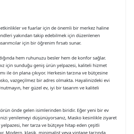
etkinlikler ve fuarlar için de önemli bir merkez haline
rendleri yakından takip edebilmek için düzenlenen
asarımcılar için bir öğrenim fırsatı sunar.
andığında hem ruhunuzu besler hem de konfor sağlar.
z için sunduğu geniş ürün yelpazesi, kaliteli hizmet
ımı ile ön plana çıkıyor. Herkesin tarzına ve bütçesine
sko, vazgeçilmez bir adres olmakta. Hayalinizdeki evi
utmayın, her güzel ev, iyi bir tasarım ve kaliteli
ün önde gelen isimlerinden biridir. Eğer yeni bir ev
nizi yenilemeyi düşünüyorsanız, Masko kesinlikle ziyaret
elpazesi, her tarza ve bütçeye hitap eden çeşitli
nır. Modern, klasik, minimalist veya vintage tarzında