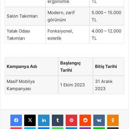
ergonomik
TL
Modern, zarif
5.000 – 15.000
Salon Takımları
görünüm
TL
Yatak Odası
Fonksiyonel,
4.000 – 12.000
Takımları
estetik
TL
Başlangıç
Kampanya Adı
Bitiş Tarihi
Tarihi
Masif Mobilya
31 Aralık
1 Ekim 2023
Kampanyası
2023
Facebook
X
LinkedIn
Tumblr
Pinterest
Reddit
VKontakte
Odnok
Pocket
Skype
Messenger
WhatsApp
Telegram
Viber
Line
E-Posta ile payla