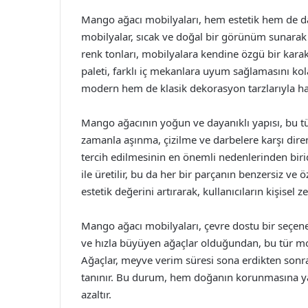
Mango ağacı mobilyaları, hem estetik hem de daya
mobilyalar, sıcak ve doğal bir görünüm sunarak
renk tonları, mobilyalara kendine özgü bir kara
paleti, farklı iç mekanlara uyum sağlamasını ko
modern hem de klasik dekorasyon tarzlarıyla har
Mango ağacının yoğun ve dayanıklı yapısı, bu tü
zamanla aşınma, çizilme ve darbelere karşı dir
tercih edilmesinin en önemli nedenlerinden biridi
ile üretilir, bu da her bir parçanın benzersiz ve 
estetik değerini artırarak, kullanıcıların kişisel 
Mango ağacı mobilyaları, çevre dostu bir seçen
ve hızla büyüyen ağaçlar olduğundan, bu tür mobi
Ağaçlar, meyve verim süresi sona erdikten sonra
tanınır. Bu durum, hem doğanın korunmasına yar
azaltır.