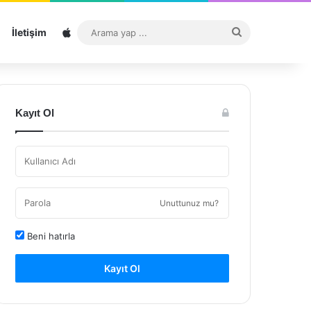
Sitemap
Arama
İletişim
yap
...
Kayıt Ol
Unuttunuz mu?
Beni hatırla
Kayıt Ol