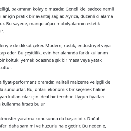
liği, bakımının kolay olmasıdır. Genellikle, sadece nemli
cılar için pratik bir avantaj sağlar. Ayrıca, düzenli cilalama
r. Bu sayede, mango ağacı mobilyalarının estetik
r.
eriyle de dikkat çeker. Modern, rustik, endüstriyel veya
tap eder. Bu çeşitlilik, evin her alanında farklı kullanım
bir koltuk, yemek odasında şık bir masa veya yatak
uttur.
fiyat-performans oranıdır. Kaliteli malzeme ve işçilikle
la sunulurlar. Bu, onları ekonomik bir seçenek haline
n kullanıcılar için ideal bir tercihtir. Uygun fiyatları
 kullanma fırsatı bulur.
 atmosfer yaratma konusunda da başarılıdır. Doğal
eri daha samimi ve huzurlu hale getirir. Bu nedenle,