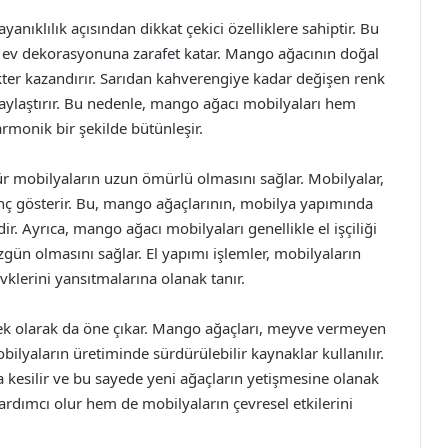
nıklılık açısından dikkat çekici özelliklere sahiptir. Bu
 ev dekorasyonuna zarafet katar. Mango ağacının doğal
kter kazandırır. Sarıdan kahverengiye kadar değişen renk
laylaştırır. Bu nedenle, mango ağacı mobilyaları hem
monik bir şekilde bütünleşir.
r mobilyaların uzun ömürlü olmasını sağlar. Mobilyalar,
enç gösterir. Bu, mango ağaçlarının, mobilya yapımında
r. Ayrıca, mango ağacı mobilyaları genellikle el işçiliği
özgün olmasını sağlar. El yapımı işlemler, mobilyaların
zevklerini yansıtmalarına olanak tanır.
ek olarak da öne çıkar. Mango ağaçları, meyve vermeyen
lyaların üretiminde sürdürülebilir kaynaklar kullanılır.
 kesilir ve bu sayede yeni ağaçların yetişmesine olanak
dımcı olur hem de mobilyaların çevresel etkilerini