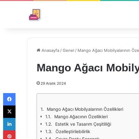
Anasayfa
/
Genel
/
Mango Ağacı Mobilyalarının Özell
Mango Ağacı Mobilya
29 Aralık 2024
Facebook
X
Mango Ağacı Mobilyalarının Özellikleri
Mango Ağacının Özellikleri
LinkedIn
Estetik ve Tasarım Çeşitliliği
Pinterest
Özelleştirilebilirlik
Çevre Dostu Seçenek