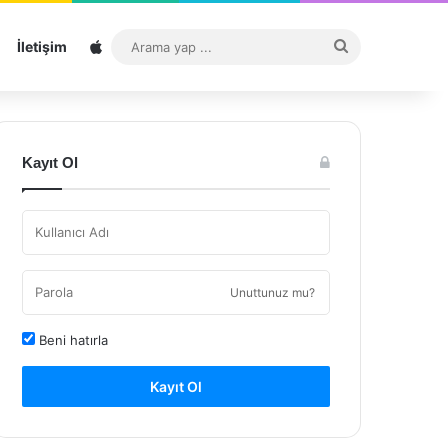
Sitemap
Arama
İletişim
yap
...
Kayıt Ol
Unuttunuz mu?
Beni hatırla
Kayıt Ol