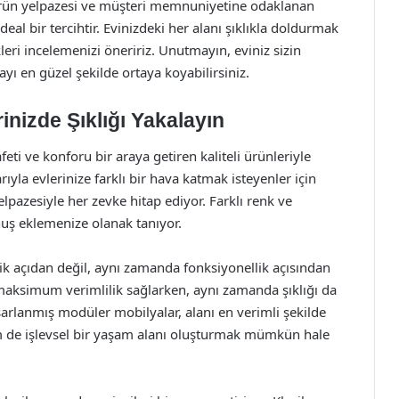
 ürün yelpazesi ve müşteri memnuniyetine odaklanan
ideal bir tercihtir. Evinizdeki her alanı şıklıkla doldurmak
leri incelemenizi öneririz. Unutmayın, eviniz sizin
ı en güzel şekilde ortaya koyabilirsiniz.
rinizde Şıklığı Yakalayın
ti ve konforu bir araya getiren kaliteli ürünleriyle
ıyla evlerinize farklı bir hava katmak isteyenler için
elpazesiyle her zevke hitap ediyor. Farklı renk ve
nuş eklemenize olanak tanıyor.
ik açıdan değil, aynı zamanda fonksiyonellik açısından
a maksimum verimlilik sağlarken, aynı zamanda şıklığı da
asarlanmış modüler mobilyalar, alanı en verimli şekilde
 de işlevsel bir yaşam alanı oluşturmak mümkün hale