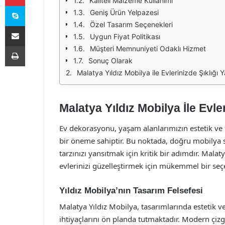
Kaliteli Malzeme Kullanımı
Skype
Geniş Ürün Yelpazesi
Özel Tasarım Seçenekleri
E-Posta ile paylaş
Uygun Fiyat Politikası
Yazdır
Müşteri Memnuniyeti Odaklı Hizmet
Sonuç Olarak
Malatya Yıldız Mobilya ile Evlerinizde Şıklığı 
Malatya Yıldız Mobilya İle Evle
Ev dekorasyonu, yaşam alanlarımızın estetik ve
bir öneme sahiptir. Bu noktada, doğru mobilya s
tarzınızı yansıtmak için kritik bir adımdır. Mal
evlerinizi güzelleştirmek için mükemmel bir se
Yıldız Mobilya’nın Tasarım Felsefesi
Malatya Yıldız Mobilya, tasarımlarında estetik ve
ihtiyaçlarını ön planda tutmaktadır. Modern çizgi