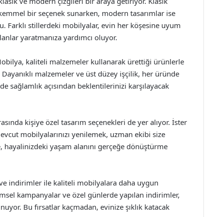
klasik ve modern çizgileri bir araya getiriyor. Klasik
mükemmel bir seçenek sunarken, modern tasarımlar ise
u. Farklı stillerdeki mobilyalar, evin her köşesine uyum
 alanlar yaratmanıza yardımcı oluyor.
bilya, kaliteli malzemeler kullanarak ürettiği ürünlerle
Dayanıklı malzemeler ve üst düzey işçilik, her üründe
e sağlamlık açısından beklentilerinizi karşılayacak
sında kişiye özel tasarım seçenekleri de yer alıyor. İster
mevcut mobilyalarınızı yenilemek, uzman ekibi size
e, hayalinizdeki yaşam alanını gerçeğe dönüştürme
e indirimler ile kaliteli mobilyalara daha uygun
emsel kampanyalar ve özel günlerde yapılan indirimler,
unuyor. Bu fırsatlar kaçmadan, evinize şıklık katacak