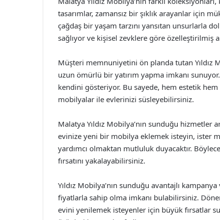
Malatya Yıldız Mobilya’nın farklı koleksiyonları, 
tasarımlar, zamansız bir şıklık arayanlar için 
çağdaş bir yaşam tarzını yansıtan unsurlarla dol
sağlıyor ve kişisel zevklere göre özelleştirilmiş
Müşteri memnuniyetini ön planda tutan Yıldız Mo
uzun ömürlü bir yatırım yapma imkanı sunuyor. 
kendini gösteriyor. Bu sayede, hem estetik hem d
mobilyalar ile evlerinizi süsleyebilirsiniz.
Malatya Yıldız Mobilya’nın sunduğu hizmetler ara
evinize yeni bir mobilya eklemek isteyin, ister 
yardımcı olmaktan mutluluk duyacaktır. Böylec
fırsatını yakalayabilirsiniz.
Yıldız Mobilya’nın sunduğu avantajlı kampanya v
fiyatlarla sahip olma imkanı bulabilirsiniz. Dön
evini yenilemek isteyenler için büyük fırsatlar s