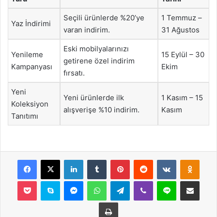
Seçili ürünlerde %20’ye
1 Temmuz –
Yaz İndirimi
varan indirim.
31 Ağustos
Eski mobilyalarınızı
Yenileme
15 Eylül – 30
getirene özel indirim
Kampanyası
Ekim
fırsatı.
Yeni
Yeni ürünlerde ilk
1 Kasım – 15
Koleksiyon
alışverişe %10 indirim.
Kasım
Tanıtımı
Facebook
X
LinkedIn
Tumblr
Pinterest
Reddit
VKontakte
Odnok
Pocket
Skype
Messenger
WhatsApp
Telegram
Viber
Line
E-Posta ile payla
Yazdır