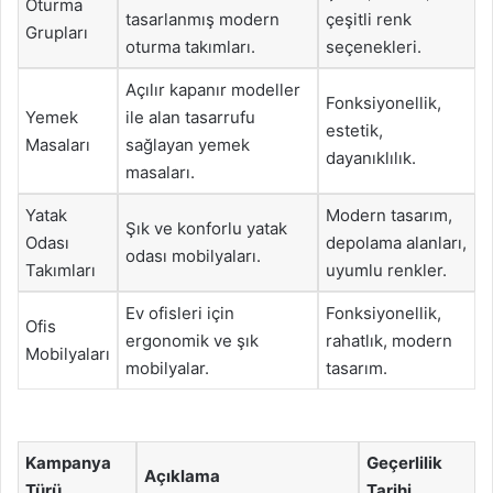
Oturma
tasarlanmış modern
çeşitli renk
Grupları
oturma takımları.
seçenekleri.
Açılır kapanır modeller
Fonksiyonellik,
Yemek
ile alan tasarrufu
estetik,
Masaları
sağlayan yemek
dayanıklılık.
masaları.
Yatak
Modern tasarım,
Şık ve konforlu yatak
Odası
depolama alanları,
odası mobilyaları.
Takımları
uyumlu renkler.
Ev ofisleri için
Fonksiyonellik,
Ofis
ergonomik ve şık
rahatlık, modern
Mobilyaları
mobilyalar.
tasarım.
Kampanya
Geçerlilik
Açıklama
Türü
Tarihi