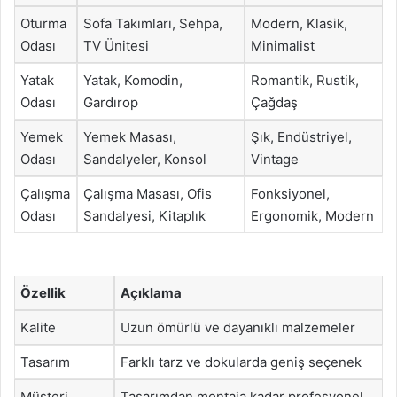
Oturma
Sofa Takımları, Sehpa,
Modern, Klasik,
Odası
TV Ünitesi
Minimalist
Yatak
Yatak, Komodin,
Romantik, Rustik,
Odası
Gardırop
Çağdaş
Yemek
Yemek Masası,
Şık, Endüstriyel,
Odası
Sandalyeler, Konsol
Vintage
Çalışma
Çalışma Masası, Ofis
Fonksiyonel,
Odası
Sandalyesi, Kitaplık
Ergonomik, Modern
Özellik
Açıklama
Kalite
Uzun ömürlü ve dayanıklı malzemeler
Tasarım
Farklı tarz ve dokularda geniş seçenek
Müşteri
Tasarımdan montaja kadar profesyonel