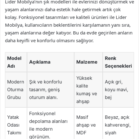
Lider Mobilya’nın şık modelleri ile evlerinizi dönüştürmek ve
yaşam alanlarınızı daha estetik hale getirmek artık çok
kolay. Fonksiyonel tasarımları ve kaliteli ürünleri ile Lider
Mobilya, kullanıcıların beklentilerini karşılamanın yanı sıra,
yaşam alanlarına değer katıyor. Bu da evde geçirilen anların
daha keyifli ve konforlu olmasını sağlıyor.
Model
Renk
Açıklama
Malzeme
Adı
Seçenekleri
Yüksek
Modern
Şık ve konforlu
Açık gri,
kalite
Oturma
tasarım, geniş
koyu mavi,
kumaş ve
Grubu
oturum alanı.
bej
ahşap
Fonksiyonel
Yatak
Masif
Beyaz, açık
depolama alanları
Odası
ahşap ve
kahverengi,
ile modern
Takımı
MDF
siyah
görünüm.