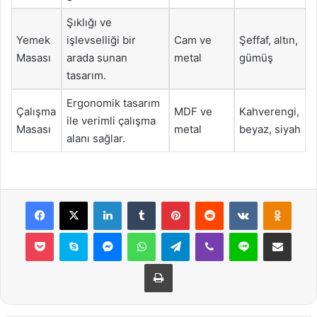
Şıklığı ve
Yemek
işlevselliği bir
Cam ve
Şeffaf, altın,
Masası
arada sunan
metal
gümüş
tasarım.
Ergonomik tasarım
Çalışma
MDF ve
Kahverengi,
ile verimli çalışma
Masası
metal
beyaz, siyah
alanı sağlar.
Facebook
X
LinkedIn
Tumblr
Pinterest
Reddit
VKontakte
Odnok
Pocket
Skype
Messenger
WhatsApp
Telegram
Viber
Line
E-Posta ile payla
Yazdır