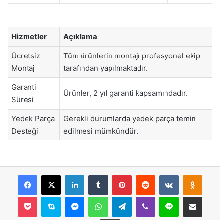
Hizmetler
Açıklama
Ücretsiz
Tüm ürünlerin montajı profesyonel ekip
Montaj
tarafından yapılmaktadır.
Garanti
Ürünler, 2 yıl garanti kapsamındadır.
Süresi
Yedek Parça
Gerekli durumlarda yedek parça temin
Desteği
edilmesi mümkündür.
Facebook
X
LinkedIn
Tumblr
Pinterest
Reddit
VKontakte
Odnok
Pocket
Skype
Messenger
WhatsApp
Telegram
Viber
Line
E-Posta ile payla
Yazdır