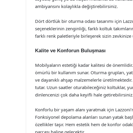
ambiyansını kolaylıkla değiştirebilirsiniz.
Dört dörtlük bir oturma odası tasarımı için Lazzo
seçeneklerinin zenginliği, farklı koltuk takımları
farklı renk paletleriyle birleşerek sizin zevkiniz
Kalite ve Konforun Buluşması
Mobilyaların estetiği kadar kalitesi de önemlidi
ömürlü bir kullanım sunar. Oturma grupları, yat
ve dayanıklı ahşap malzemelerle üretilmektedir
tutar. Uzun saatler oturabileceğiniz koltuklar,
dinlencenizi çok daha keyifli hale getirebilirsiniz
Konforlu bir yaşam alanı yaratmak için Lazzoni’n
Fonksiyonel depolama alanları sunan yatak başlıkl
özellikler taşır. Hem estetik hem de konfor odakl
parçası haline gelecektir.