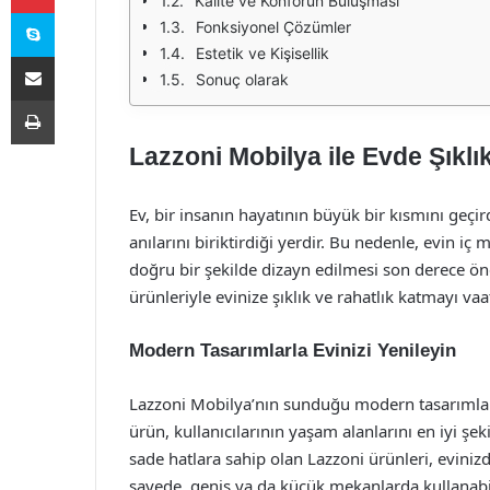
Kalite ve Konforun Buluşması
Skype
Fonksiyonel Çözümler
Estetik ve Kişisellik
E-Posta ile paylaş
Sonuç olarak
Yazdır
Lazzoni Mobilya ile Evde Şıklı
Ev, bir insanın hayatının büyük bir kısmını geçird
anılarını biriktirdiği yerdir. Bu nedenle, evin i
doğru bir şekilde dizayn edilmesi son derece öne
ürünleriyle evinize şıklık ve rahatlık katmayı va
Modern Tasarımlarla Evinizi Yenileyin
Lazzoni Mobilya’nın sunduğu modern tasarımlar, mi
ürün, kullanıcılarının yaşam alanlarını en iyi şe
sade hatlara sahip olan Lazzoni ürünleri, eviniz
sayede, geniş ya da küçük mekanlarda kullanabil