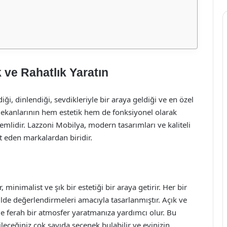
k ve Rahatlık Yaratın
iği, dinlendiği, sevdikleriyle bir araya geldiği ve en özel
ç mekanlarının hem estetik hem de fonksiyonel olarak
mlidir. Lazzoni Mobilya, modern tasarımları ve kaliteli
at eden markalardan biridir.
nimalist ve şık bir estetiği bir araya getirir. Her bir
kilde değerlendirmeleri amacıyla tasarlanmıştır. Açık ve
de ferah bir atmosfer yaratmanıza yardımcı olur. Bu
eceğiniz çok sayıda seçenek bulabilir ve evinizin