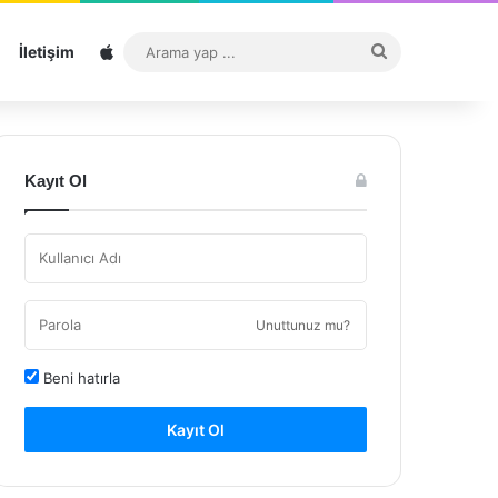
Sitemap
Arama
İletişim
yap
...
Kayıt Ol
Unuttunuz mu?
Beni hatırla
Kayıt Ol