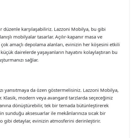
r düzenle karşılaşabiliriz. Lazzoni Mobilya, bu gibi
nışlı mobilyalar tasarlar. Açılır-kapanır masa ve
ok amaçlı depolama alanları, evinizin her köşesini etkili
e küçük dairelerde yaşayanların hayatını kolaylaştıran bu
uşturmanızı sağlar.
ızı yansıtmaya da özen göstermelisiniz. Lazzoni Mobilya,
der. Klasik, modern veya avangard tarzlarda seçeceğiniz
lanına dönüştürebilir, tek bir temada bütünleştirerek
’nin sunduğu aksesuarlar ile mekânlarınıza sıcak bir
o gibi detaylar, evinizin atmosferini derinleştirir.