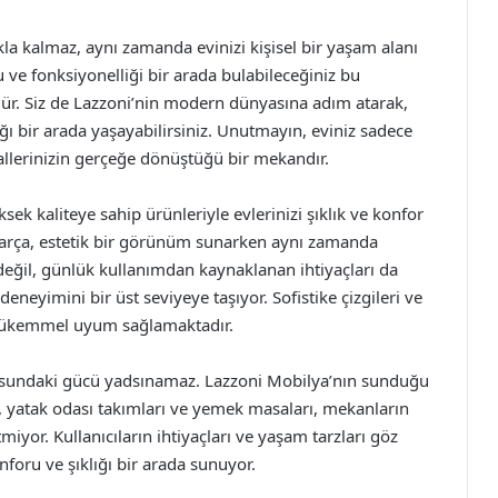
a kalmaz, aynı zamanda evinizi kişisel bir yaşam alanı
u ve fonksiyonelliği bir arada bulabileceğiniz bu
r. Siz de Lazzoni’nin modern dünyasına adım atarak,
tlığı bir arada yaşayabilirsiniz. Unutmayın, eviniz sadece
allerinizin gerçeğe dönüştüğü bir mekandır.
ek kaliteye sahip ürünleriyle evlerinizi şıklık ve konfor
parça, estetik bir görünüm sunarken aynı zamanda
 değil, günlük kullanımdan kaynaklanan ihtiyaçları da
eneyimini bir üst seviyeye taşıyor. Sofistike çizgileri ve
rle mükemmel uyum sağlamaktadır.
usundaki gücü yadsınamaz. Lazzoni Mobilya’nın sunduğu
, yatak odası takımları ve yemek masaları, mekanların
miyor. Kullanıcıların ihtiyaçları ve yaşam tarzları göz
oru ve şıklığı bir arada sunuyor.