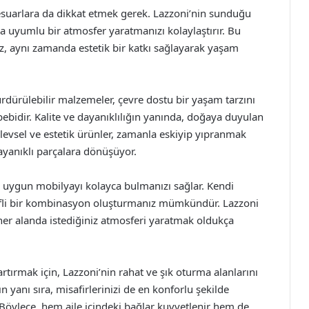
ksesuarlara da dikkat etmek gerek. Lazzoni’nin sunduğu
a uyumlu bir atmosfer yaratmanızı kolaylaştırır. Bu
z, aynı zamanda estetik bir katkı sağlayarak yaşam
rdürülebilir malzemeler, çevre dostu bir yaşam tarzını
ebidir. Kalite ve dayanıklılığın yanında, doğaya duyulan
İşlevsel ve estetik ürünler, zamanla eskiyip yıpranmak
ayanıklı parçalara dönüşüyor.
ze uygun mobilyayı kolayca bulmanızı sağlar. Kendi
keyifli bir kombinasyon oluşturmanız mümkündür. Lazzoni
 her alanda istediğiniz atmosferi yaratmak oldukça
 artırmak için, Lazzoni’nin rahat ve şık oturma alanlarını
n yanı sıra, misafirlerinizi de en konforlu şekilde
. Böylece, hem aile içindeki bağlar kuvvetlenir hem de