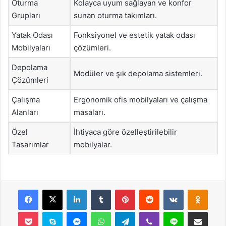
Oturma
Kolayca uyum sağlayan ve konfor
Grupları
sunan oturma takımları.
Yatak Odası
Fonksiyonel ve estetik yatak odası
Mobilyaları
çözümleri.
Depolama
Modüler ve şık depolama sistemleri.
Çözümleri
Çalışma
Ergonomik ofis mobilyaları ve çalışma
Alanları
masaları.
Özel
İhtiyaca göre özelleştirilebilir
Tasarımlar
mobilyalar.
Facebook
X
LinkedIn
Tumblr
Pinterest
Reddit
VKontakte
Odnok
Pocket
Skype
Messenger
WhatsApp
Telegram
Viber
Line
E-Posta ile payla