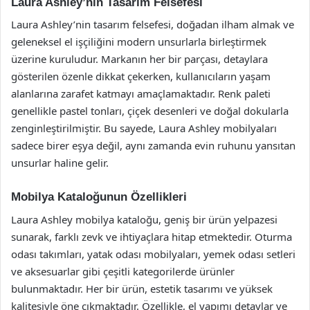
Laura Ashley’nin Tasarım Felsefesi
Laura Ashley’nin tasarım felsefesi, doğadan ilham almak ve
geleneksel el işçiliğini modern unsurlarla birleştirmek
üzerine kuruludur. Markanın her bir parçası, detaylara
gösterilen özenle dikkat çekerken, kullanıcıların yaşam
alanlarına zarafet katmayı amaçlamaktadır. Renk paleti
genellikle pastel tonları, çiçek desenleri ve doğal dokularla
zenginleştirilmiştir. Bu sayede, Laura Ashley mobilyaları
sadece birer eşya değil, aynı zamanda evin ruhunu yansıtan
unsurlar haline gelir.
Mobilya Kataloğunun Özellikleri
Laura Ashley mobilya kataloğu, geniş bir ürün yelpazesi
sunarak, farklı zevk ve ihtiyaçlara hitap etmektedir. Oturma
odası takımları, yatak odası mobilyaları, yemek odası setleri
ve aksesuarlar gibi çeşitli kategorilerde ürünler
bulunmaktadır. Her bir ürün, estetik tasarımı ve yüksek
kalitesiyle öne çıkmaktadır. Özellikle, el yapımı detaylar ve