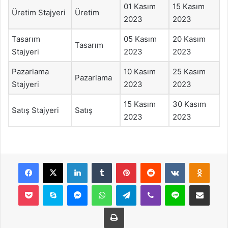
01 Kasım
15 Kasım
Üretim Stajyeri
Üretim
2023
2023
Tasarım
05 Kasım
20 Kasım
Tasarım
Stajyeri
2023
2023
Pazarlama
10 Kasım
25 Kasım
Pazarlama
Stajyeri
2023
2023
15 Kasım
30 Kasım
Satış Stajyeri
Satış
2023
2023
Facebook
X
LinkedIn
Tumblr
Pinterest
Reddit
VKontakte
Odnok
Pocket
Skype
Messenger
WhatsApp
Telegram
Viber
Line
E-Posta ile payla
Yazdır