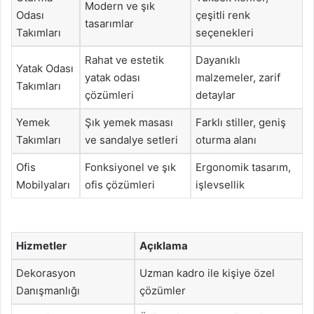
Modern ve şık
Odası
çeşitli renk
tasarımlar
Takımları
seçenekleri
Rahat ve estetik
Dayanıklı
Yatak Odası
yatak odası
malzemeler, zarif
Takımları
çözümleri
detaylar
Yemek
Şık yemek masası
Farklı stiller, geniş
Takımları
ve sandalye setleri
oturma alanı
Ofis
Fonksiyonel ve şık
Ergonomik tasarım,
Mobilyaları
ofis çözümleri
işlevsellik
Hizmetler
Açıklama
Dekorasyon
Uzman kadro ile kişiye özel
Danışmanlığı
çözümler