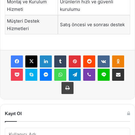
Montaj ve Kurulum
Ürünlerin hızlı ve güvenli
Hizmeti
kurulumu
Müşteri Destek
Satış öncesi ve sonrası destek
Hizmetleri
Facebook
X
LinkedIn
Tumblr
Pinterest
Reddit
VKontakte
Odnok
Pocket
Skype
Messenger
WhatsApp
Telegram
Viber
Line
E-Posta ile payla
Yazdır
Kayıt Ol