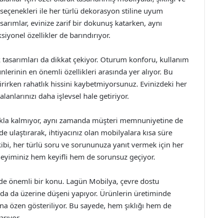
seçenekleri ile her türlü dekorasyon stiline uyum
rımlar, evinize zarif bir dokunuş katarken, aynı
iyonel özellikler de barındırıyor.
k tasarımları da dikkat çekiyor. Oturum konforu, kullanım
lerinin en önemli özellikleri arasında yer alıyor. Bu
rirken rahatlık hissini kaybetmiyorsunuz. Evinizdeki her
lanlarınızı daha işlevsel hale getiriyor.
akla kalmıyor, aynı zamanda müşteri memnuniyetine de
lde ulaştırarak, ihtiyacınız olan mobilyalara kısa süre
kibi, her türlü soru ve sorununuza yanıt vermek için her
neyiminiz hem keyifli hem de sorunsuz geçiyor.
de önemli bir konu. Lagün Mobilya, çevre dostu
 da üzerine düşeni yapıyor. Ürünlerin üretiminde
a özen gösteriliyor. Bu sayede, hem şıklığı hem de
arıyor.