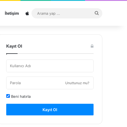
Sitemap
Arama
İletişim
yap
...
Kayıt Ol
Unuttunuz mu?
Beni hatırla
Kayıt Ol