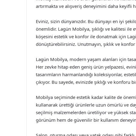
artırmakta ve alışveriş deneyimini daha keyifli h
Eviniz, sizin dünyanızdır. Bu dünyayı en iyi şek
önemlidir. Lagün Mobilya, şıklığı ve kalitesi ile
köşesini estetik ve konfor ile donatmak için Lagü
dönüştürebilirsiniz. Unutmayın, şıklık ve konfor 
Lagün Mobilya, modern yaşam alanları için tasar
Her zevke hitap eden geniş ürün yelpazesi, evini
tasarımların harmanlandığı koleksiyonlar, esteti
çıkıyor. Bu sayede, evinizde şıklığı ve konforu bi
Mobilya seçiminde estetik kadar kalite de önem
kullanarak ürettiği ürünlerle uzun ömürlü ve daya
seçilmiş malzemelerden üretiliyor ve yüksek stan
görünüm hem de güvenilir bir kullanım deneyim
Salon, oturma odası veya yatak odası gibi farklı a