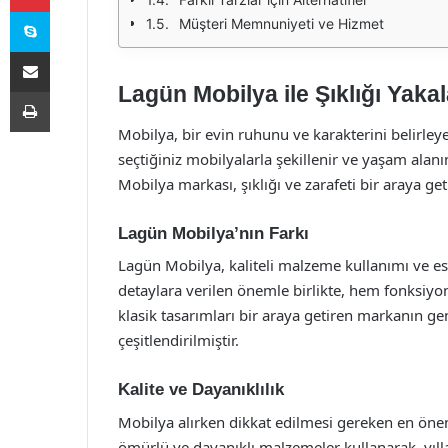
Skype
Müşteri Memnuniyeti ve Hizmet
E-Posta ile paylaş
Lagün Mobilya ile Şıklığı Yaka
Yazdır
Mobilya, bir evin ruhunu ve karakterini belirleye
seçtiğiniz mobilyalarla şekillenir ve yaşam alanı
Mobilya markası, şıklığı ve zarafeti bir araya get
Lagün Mobilya’nın Farkı
Lagün Mobilya, kaliteli malzeme kullanımı ve est
detaylara verilen önemle birlikte, hem fonksiy
klasik tasarımları bir araya getiren markanın gen
çeşitlendirilmiştir.
Kalite ve Dayanıklılık
Mobilya alırken dikkat edilmesi gereken en önem
ömürlü ve dayanıklı malzemeler kullanarak, yıl