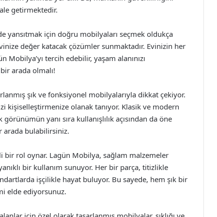
ale getirmektedir.
ilde yansıtmak için doğru mobilyaları seçmek oldukça
 evinize değer katacak çözümler sunmaktadır. Evinizin her
n Mobilya’yı tercih edebilir, yaşam alanınızı
bir arada olmalı!
lanmış şık ve fonksiyonel mobilyalarıyla dikkat çekiyor.
zi kişiselleştirmenize olanak tanıyor. Klasik ve modern
k görünümün yanı sıra kullanışlılık açısından da öne
r arada bulabilirsiniz.
li bir rol oynar. Lagün Mobilya, sağlam malzemeler
nıklı bir kullanım sunuyor. Her bir parça, titizlikle
dartlarda işçilikle hayat buluyor. Bu sayede, hem şık bir
i elde ediyorsunuz.
lanlar için özel olarak tasarlanmış mobilyalar, şıklığı ve