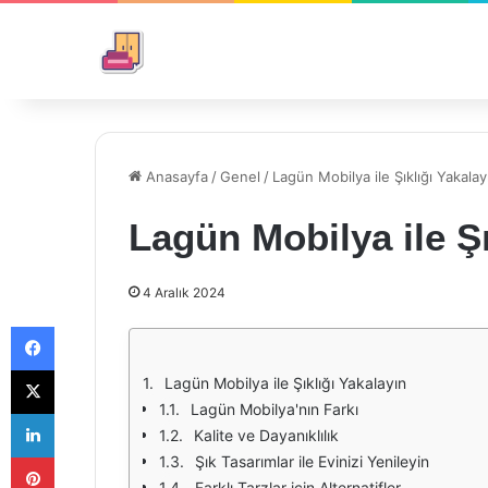
Anasayfa
/
Genel
/
Lagün Mobilya ile Şıklığı Yakalay
Lagün Mobilya ile Şı
4 Aralık 2024
Facebook
X
Lagün Mobilya ile Şıklığı Yakalayın
Lagün Mobilya'nın Farkı
LinkedIn
Kalite ve Dayanıklılık
Pinterest
Şık Tasarımlar ile Evinizi Yenileyin
Farklı Tarzlar için Alternatifler