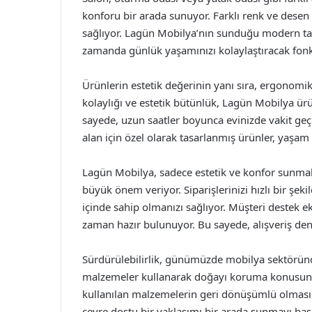
konforu bir arada sunuyor. Farklı renk ve desen 
sağlıyor. Lagün Mobilya’nın sunduğu modern tasa
zamanda günlük yaşamınızı kolaylaştıracak fonks
Ürünlerin estetik değerinin yanı sıra, ergonomi
kolaylığı ve estetik bütünlük, Lagün Mobilya ürün
sayede, uzun saatler boyunca evinizde vakit geçi
alan için özel olarak tasarlanmış ürünler, yaşam a
Lagün Mobilya, sadece estetik ve konfor sunm
büyük önem veriyor. Siparişlerinizi hızlı bir şeki
içinde sahip olmanızı sağlıyor. Müşteri destek e
zaman hazır bulunuyor. Bu sayede, alışveriş de
Sürdürülebilirlik, günümüzde mobilya sektörün
malzemeler kullanarak doğayı koruma konusunda
kullanılan malzemelerin geri dönüşümlü olmasın
çevre dostu bir yaklaşımı bir arada sunmayı baş