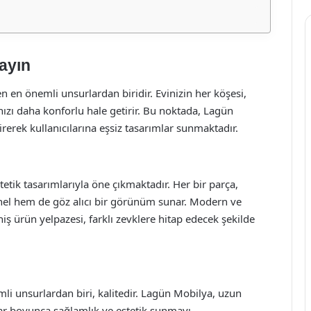
layın
n en önemli unsurlardan biridir. Evinizin her köşesi,
nızı daha konforlu hale getirir. Bu noktada, Lagün
irerek kullanıcılarına eşsiz tasarımlar sunmaktadır.
etik tasarımlarıyla öne çıkmaktadır. Her bir parça,
onel hem de göz alıcı bir görünüm sunar. Modern ve
iş ürün yelpazesi, farklı zevklere hitap edecek şekilde
li unsurlardan biri, kalitedir. Lagün Mobilya, uzun
lar boyunca sağlamlık ve estetik sunmayı