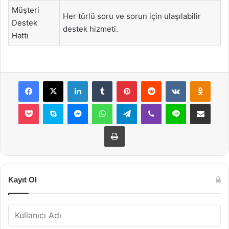
Müşteri
Her türlü soru ve sorun için ulaşılabilir
Destek
destek hizmeti.
Hattı
Facebook
X
LinkedIn
Tumblr
Pinterest
Reddit
VKontakte
Odnok
Pocket
Skype
Messenger
WhatsApp
Telegram
Viber
Line
E-Posta ile payla
Yazdır
Kayıt Ol