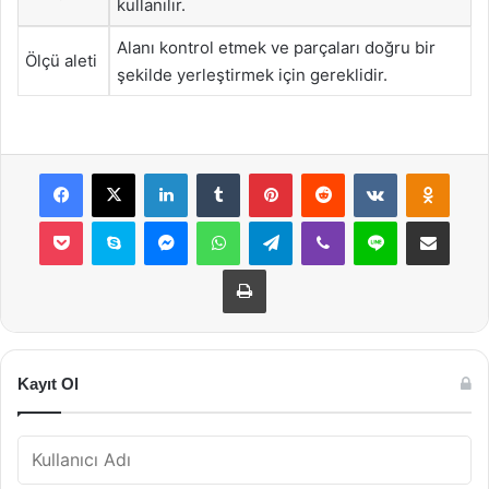
kullanılır.
Alanı kontrol etmek ve parçaları doğru bir
Ölçü aleti
şekilde yerleştirmek için gereklidir.
Facebook
X
LinkedIn
Tumblr
Pinterest
Reddit
VKontakte
Odnok
Pocket
Skype
Messenger
WhatsApp
Telegram
Viber
Line
E-Posta ile payla
Yazdır
Kayıt Ol