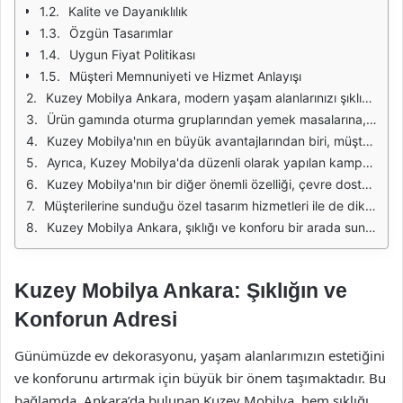
Kalite ve Dayanıklılık
Özgün Tasarımlar
Uygun Fiyat Politikası
Müşteri Memnuniyeti ve Hizmet Anlayışı
Kuzey Mobilya Ankara, modern yaşam alanlarınızı şıklık ve konforla buluşturmayı amaçlayan bir marka olarak öne çıkmaktadır. Her bir ürün, estetik tasarımı ve işlevselliği ile dikkat çekmektedir. Mobilya seçiminde kalite ve özgünlük arayanlar için ideal bir adres olan Kuzey Mobilya, geniş ürün yelpazesi ile her zevke hitap etmektedir. Kullanıcı dostu tasarımları sayesinde, yaşam alanlarınızı daha işlevsel hale getirirken, estetik bir görünüm de kazandırmaktadır.
Ürün gamında oturma gruplarından yemek masalarına, yatak odası takımlarından ofis mobilyalarına kadar birçok seçenek bulunmaktadır. Her bir ürün, deneyimli tasarımcılar tarafından titizlikle tasarlanmış ve en kaliteli malzemelerle üretilmiştir. Bu sayede, hem uzun ömürlü hem de şık bir yaşam alanı yaratmak mümkün olmaktadır. Ayrıca, farklı renk ve doku seçenekleriyle kişisel tercihlere uygun çözümler sunulmaktadır.
Kuzey Mobilya'nın en büyük avantajlarından biri, müşteri memnuniyetine verdiği önceliktir. Satış öncesi ve sonrası hizmetleri ile müşterilerine destek olan marka, alışveriş deneyimini en üst düzeye çıkarmayı hedeflemektedir. Uzman satış danışmanları, ziyaretçilere ihtiyaçlarına uygun ürün seçiminde yardımcı olmaktadır. Bu, alışveriş sürecini daha keyifli ve kolay hale getirmektedir.
Ayrıca, Kuzey Mobilya'da düzenli olarak yapılan kampanya ve indirimler ile kaliteli mobilyalara ulaşmak daha da kolaylaşmaktadır. Müşteriler, fırsatları takip ederek bütçelerine uygun seçenekleri değerlendirebilirler. Bu sayede, hem şık hem de ekonomik bir yaşam alanı oluşturmak mümkün hale gelmektedir. Müşteri memnuniyetini sağlamak için sunulan bu olanaklar, Kuzey Mobilya'nın tercih edilme nedenleri arasında yer almaktadır.
Kuzey Mobilya'nın bir diğer önemli özelliği, çevre dostu üretim süreçleridir. Doğal malzemeler kullanarak sürdürülebilir bir yaklaşım benimseyen marka, doğaya ve çevreye zarar vermeden kaliteli ürünler üretmeye özen göstermektedir. Bu sayede, çevresel farkındalık sahibi tüketicilere hitap etmektedir. Mobilyalar, hem estetik hem de çevre dostu bir anlayışla tasarlanarak, yaşam alanlarına değer katmaktadır.
Müşterilerine sunduğu özel tasarım hizmetleri ile de dikkat çeken Kuzey Mobilya, kişisel zevklere uygun özel çözümler sunabilmektedir. Evinizin her köşesine uyum sağlayacak şekilde tasarlanan mobilyalar, yaşam alanlarınızı daha özgün ve özel kılmaktadır. Bu hizmet, özellikle farklı ve kişisel tasarımlar arayanlar için büyük bir avantaj oluşturmaktadır.
Kuzey Mobilya Ankara, şıklığı ve konforu bir arada sunarak, modern yaşam alanlarının vazgeçilmez adresi olmaktadır. Kalite, estetik ve müşteri memnuniyetini ön planda tutan marka, her türlü ihtiyaca yönelik çözümleri ile dikkat çekmektedir. Siz de yaşam alanlarınızı güzelleştirmek için Kuzey Mobilya'yı tercih edebilirsiniz.
Kuzey Mobilya Ankara: Şıklığın ve
Konforun Adresi
Günümüzde ev dekorasyonu, yaşam alanlarımızın estetiğini
ve konforunu artırmak için büyük bir önem taşımaktadır. Bu
bağlamda, Ankara’da bulunan Kuzey Mobilya, hem şıklığı