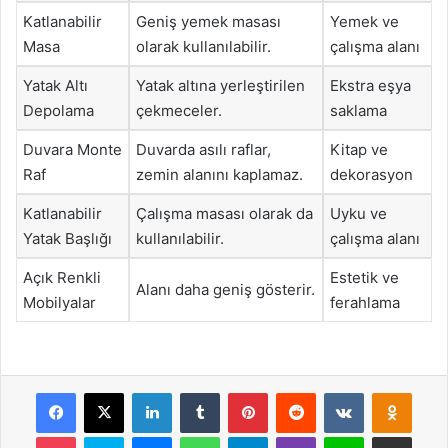
Katlanabilir
Geniş yemek masası
Yemek ve
Masa
olarak kullanılabilir.
çalışma alanı
Yatak Altı
Yatak altına yerleştirilen
Ekstra eşya
Depolama
çekmeceler.
saklama
Duvara Monte
Duvarda asılı raflar,
Kitap ve
Raf
zemin alanını kaplamaz.
dekorasyon
Katlanabilir
Çalışma masası olarak da
Uyku ve
Yatak Başlığı
kullanılabilir.
çalışma alanı
Açık Renkli
Estetik ve
Alanı daha geniş gösterir.
Mobilyalar
ferahlama
Facebook
X
LinkedIn
Tumblr
Pinterest
Reddit
VKontakte
Odnok
Pocket
Skype
Messenger
WhatsApp
Telegram
Viber
Line
E-Posta ile payla