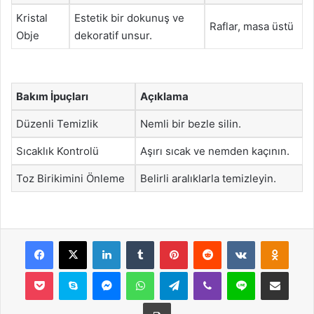
Kristal
Estetik bir dokunuş ve
Raflar, masa üstü
Obje
dekoratif unsur.
Bakım İpuçları
Açıklama
Düzenli Temizlik
Nemli bir bezle silin.
Sıcaklık Kontrolü
Aşırı sıcak ve nemden kaçının.
Toz Birikimini Önleme
Belirli aralıklarla temizleyin.
Facebook
X
LinkedIn
Tumblr
Pinterest
Reddit
VKontakte
Odnok
Pocket
Skype
Messenger
WhatsApp
Telegram
Viber
Line
E-Posta ile payla
Yazdır