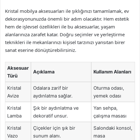
Kristal mobilya aksesuarları ile şıklığınızı tamamlamak, ev
dekorasyonunuzda önemli bir adım olacaktır. Hem estetik
hem de işlevsel özellikleri ile bu aksesuarlar, yaşam
alanlarınıza zarafet katar. Doğru seçimler ve yerleştirme
teknikleri ile mekanlarınızı kişisel tarzınızı yansıtan birer
sanat eserine dönüştürebilirsiniz.
Aksesuar
Açıklama
Kullanım Alanları
Türü
Kristal
Odalara zarif bir
Oturma odası,
Avize
aydınlatma sağlar.
yemek odası
Kristal
Şık bir aydınlatma ve
Yan sehpa,
Lamba
dekoratif unsur.
çalışma masası
Kristal
Çiçekler için şık bir
Salondaki konsol,
Vazo
sunum alanı.
masa