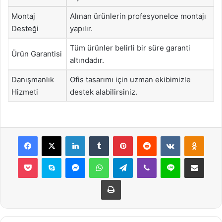
Montaj
Alınan ürünlerin profesyonelce montajı
Desteği
yapılır.
Tüm ürünler belirli bir süre garanti
Ürün Garantisi
altındadır.
Danışmanlık
Ofis tasarımı için uzman ekibimizle
Hizmeti
destek alabilirsiniz.
Facebook
X
LinkedIn
Tumblr
Pinterest
Reddit
VKontakte
Odnok
Pocket
Skype
Messenger
WhatsApp
Telegram
Viber
Line
E-Posta ile payla
Yazdır