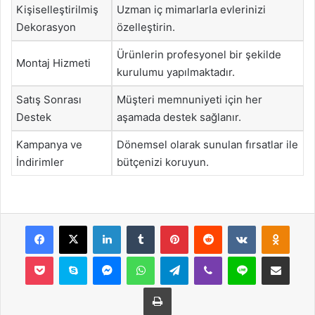
Kişiselleştirilmiş
Uzman iç mimarlarla evlerinizi
Dekorasyon
özelleştirin.
Ürünlerin profesyonel bir şekilde
Montaj Hizmeti
kurulumu yapılmaktadır.
Satış Sonrası
Müşteri memnuniyeti için her
Destek
aşamada destek sağlanır.
Kampanya ve
Dönemsel olarak sunulan fırsatlar ile
İndirimler
bütçenizi koruyun.
Facebook
X
LinkedIn
Tumblr
Pinterest
Reddit
VKontakte
Odnok
Pocket
Skype
Messenger
WhatsApp
Telegram
Viber
Line
E-Posta ile payla
Yazdır