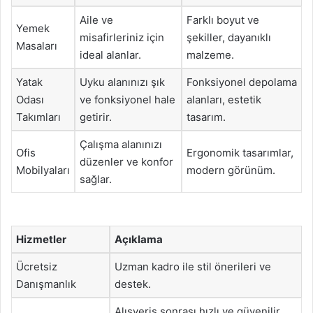
Aile ve
Farklı boyut ve
Yemek
misafirleriniz için
şekiller, dayanıklı
Masaları
ideal alanlar.
malzeme.
Yatak
Uyku alanınızı şık
Fonksiyonel depolama
Odası
ve fonksiyonel hale
alanları, estetik
Takımları
getirir.
tasarım.
Çalışma alanınızı
Ofis
Ergonomik tasarımlar,
düzenler ve konfor
Mobilyaları
modern görünüm.
sağlar.
Hizmetler
Açıklama
Ücretsiz
Uzman kadro ile stil önerileri ve
Danışmanlık
destek.
Alışveriş sonrası hızlı ve güvenilir