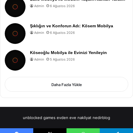
Admin
6 Ağustos 2026
Şıklığın ve Konforun Adı: Kösem Mobilya
Admin
6 Ağustos 2026
Köseoğlu Mobilya ile Evinizi Yenileyin
Admin
5 Ağustos 2026
Daha Fazla Yükle
unblocked games
evden eve nakliyat
nedirblog