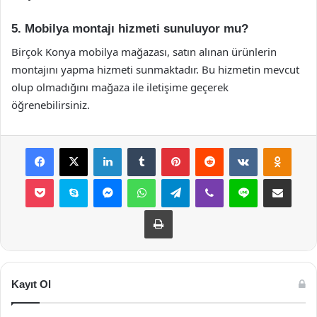
5. Mobilya montajı hizmeti sunuluyor mu?
Birçok Konya mobilya mağazası, satın alınan ürünlerin
montajını yapma hizmeti sunmaktadır. Bu hizmetin mevcut
olup olmadığını mağaza ile iletişime geçerek
öğrenebilirsiniz.
Facebook
X
LinkedIn
Tumblr
Pinterest
Reddit
VKontakte
Odnok
Pocket
Skype
Messenger
WhatsApp
Telegram
Viber
Line
E-Posta ile payla
Yazdır
Kayıt Ol