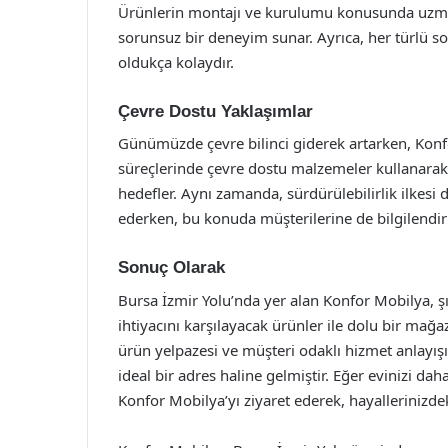
Ürünlerin montajı ve kurulumu konusunda uzman 
sorunsuz bir deneyim sunar. Ayrıca, her türlü so
oldukça kolaydır.
Çevre Dostu Yaklaşımlar
Günümüzde çevre bilinci giderek artarken, Konf
süreçlerinde çevre dostu malzemeler kullanarak
hedefler. Aynı zamanda, sürdürülebilirlik ilkes
ederken, bu konuda müşterilerine de bilgilend
Sonuç Olarak
Bursa İzmir Yolu’nda yer alan Konfor Mobilya, şık
ihtiyacını karşılayacak ürünler ile dolu bir mağ
ürün yelpazesi ve müşteri odaklı hizmet anlayış
ideal bir adres haline gelmiştir. Eğer evinizi dah
Konfor Mobilya’yı ziyaret ederek, hayallerinizdek