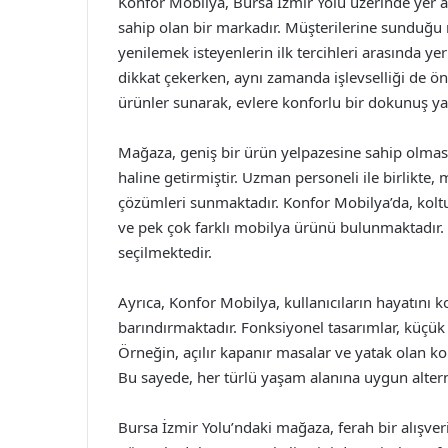
Konfor Mobilya, Bursa İzmir Yolu üzerinde yer 
sahip olan bir markadır. Müşterilerine sunduğu r
yenilemek isteyenlerin ilk tercihleri arasında y
dikkat çekerken, aynı zamanda işlevselliği de ön
ürünler sunarak, evlere konforlu bir dokunuş y
Mağaza, geniş bir ürün yelpazesine sahip olması
haline getirmiştir. Uzman personeli ile birlikte,
çözümleri sunmaktadır. Konfor Mobilya’da, koltu
ve pek çok farklı mobilya ürünü bulunmaktadır. He
seçilmektedir.
Ayrıca, Konfor Mobilya, kullanıcıların hayatını 
barındırmaktadır. Fonksiyonel tasarımlar, küçük 
Örneğin, açılır kapanır masalar ve yatak olan k
Bu sayede, her türlü yaşam alanına uygun alterna
Bursa İzmir Yolu’ndaki mağaza, ferah bir alışver