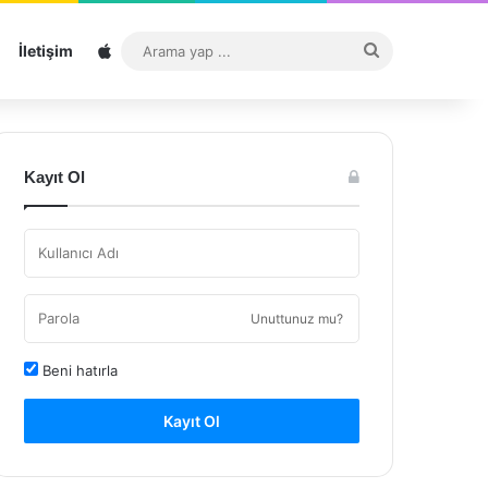
Sitemap
Arama
İletişim
yap
...
Kayıt Ol
Unuttunuz mu?
Beni hatırla
Kayıt Ol