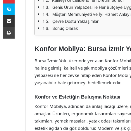
Kaliteyi Önceliklendiren Üretim Süreci
Skype
Geniş Ürün Yelpazesi ile Her Bütçeye U
Müşteri Memnuniyeti ve İyi Hizmet Anlayı
E-Posta ile paylaş
Çevre Dostu Yaklaşımlar
Yazdır
Sonuç Olarak
Konfor Mobilya: Bursa İzmir Y
Bursa İzmir Yolu üzerinde yer alan Konfor Mobi
haline gelmiş, kaliteli ve şık mobilya çözümler
yelpazesi ile her zevke hitap eden Konfor Mobily
yaşanabilir hale getirmeyi hedeflemektedir.
Konfor ve Estetiğin Buluşma Noktası
Konfor Mobilya, adından da anlaşılacağı üzere, 
amaçlar. Ürünleri, ergonomik tasarımları sayesin
takımları, yemek masaları, yatak odası takımları 
estetik açıdan da göz doldurur. Modern ve şık çi