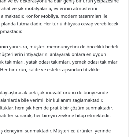
alan ve ev dekorasyonuna dair geniş bir ürün yelpazesine
ahat ve şık mobilyalarla, evlerinin atmosferini
er almaktadır. Konfor Mobilya, modern tasarımları ile
 planda tutmaktadır. Her türlü ihtiyaca cevap verebilecek
apmaktadır.
nın yanı sıra, müşteri memnuniyetini de öncelikli hedefi
 müşterilerin ihtiyaçlarını anlayarak onlara en uygun
k takımları, yatak odası takımları, yemek odası takımları
r bir ürün, kalite ve estetik açısından titizlikle
kolaylaştıracak pek çok inovatif ürünü de bünyesinde
alanlarda bile verimli bir kullanım sağlamaktadır.
oltuklar, hem şık hem de pratik bir çözüm sunmaktadır.
tifler sunarak, her bireyin zevkine hitap etmektedir.
iş deneyimi sunmaktadır. Müşteriler, ürünleri yerinde