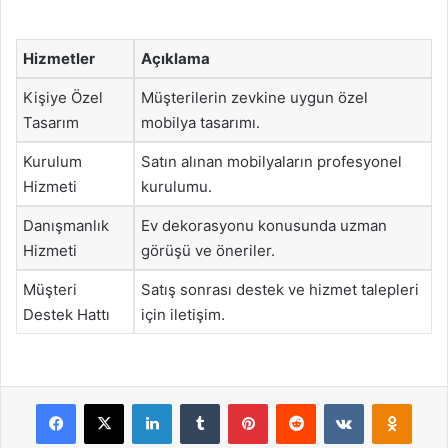
Hizmetler
Açıklama
Kişiye Özel
Müşterilerin zevkine uygun özel
Tasarım
mobilya tasarımı.
Kurulum
Satın alınan mobilyaların profesyonel
Hizmeti
kurulumu.
Danışmanlık
Ev dekorasyonu konusunda uzman
Hizmeti
görüşü ve öneriler.
Müşteri
Satış sonrası destek ve hizmet talepleri
Destek Hattı
için iletişim.
Facebook
X
LinkedIn
Tumblr
Pinterest
Reddit
VKontakte
Odnok
Pocket
Skype
Messenger
WhatsApp
Telegram
Viber
Line
E-Posta ile payla