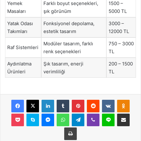
Yemek
Farklı boyut seçenekleri,
1500 –
Masaları
şık görünüm
5000 TL
Yatak Odası
Fonksiyonel depolama,
3000 –
Takımları
estetik tasarım
12000 TL
Modüler tasarım, farklı
750 – 3000
Raf Sistemleri
renk seçenekleri
TL
Aydınlatma
Şık tasarım, enerji
200 – 1500
Ürünleri
verimliliği
TL
Facebook
X
LinkedIn
Tumblr
Pinterest
Reddit
VKontakte
Odnok
Pocket
Skype
Messenger
WhatsApp
Telegram
Viber
Line
E-Posta ile payla
Yazdır