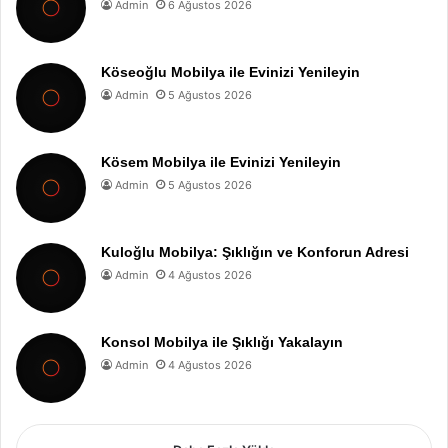
Admin
6 Ağustos 2026
Köseoğlu Mobilya ile Evinizi Yenileyin
Admin
5 Ağustos 2026
Kösem Mobilya ile Evinizi Yenileyin
Admin
5 Ağustos 2026
Kuloğlu Mobilya: Şıklığın ve Konforun Adresi
Admin
4 Ağustos 2026
Konsol Mobilya ile Şıklığı Yakalayın
Admin
4 Ağustos 2026