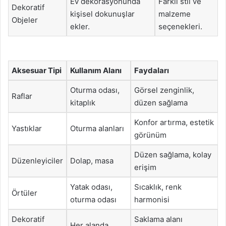
Ev dekorasyonunda
Farklı stil ve
Dekoratif
kişisel dokunuşlar
malzeme
Objeler
ekler.
seçenekleri.
Aksesuar Tipi
Kullanım Alanı
Faydaları
Oturma odası,
Görsel zenginlik,
Raflar
kitaplık
düzen sağlama
Konfor artırma, estetik
Yastıklar
Oturma alanları
görünüm
Düzen sağlama, kolay
Düzenleyiciler
Dolap, masa
erişim
Yatak odası,
Sıcaklık, renk
Örtüler
oturma odası
harmonisi
Dekoratif
Saklama alanı
Her alanda