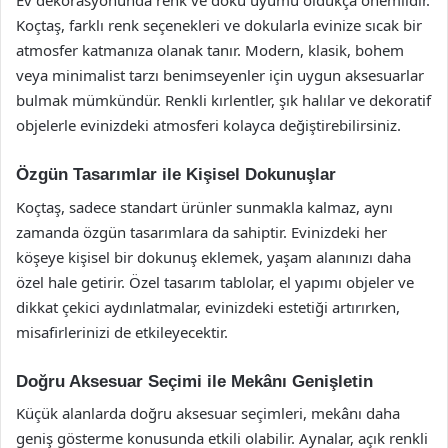
Ev dekorasyonunda renk ve doku uyumu oldukça önemlidir.
Koçtaş, farklı renk seçenekleri ve dokularla evinize sıcak bir
atmosfer katmanıza olanak tanır. Modern, klasik, bohem
veya minimalist tarzı benimseyenler için uygun aksesuarlar
bulmak mümkündür. Renkli kırlentler, şık halılar ve dekoratif
objelerle evinizdeki atmosferi kolayca değiştirebilirsiniz.
Özgün Tasarımlar ile Kişisel Dokunuşlar
Koçtaş, sadece standart ürünler sunmakla kalmaz, aynı
zamanda özgün tasarımlara da sahiptir. Evinizdeki her
köşeye kişisel bir dokunuş eklemek, yaşam alanınızı daha
özel hale getirir. Özel tasarım tablolar, el yapımı objeler ve
dikkat çekici aydınlatmalar, evinizdeki estetiği artırırken,
misafirlerinizi de etkileyecektir.
Doğru Aksesuar Seçimi ile Mekânı Genişletin
Küçük alanlarda doğru aksesuar seçimleri, mekânı daha
geniş gösterme konusunda etkili olabilir. Aynalar, açık renkli