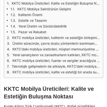
KKTC Mobilya Üreticileri: Kalite ve Estetiğin Buluşma Noktası
KKTC Mobilya Sektörünün Gelişimi
Kalitenin Önemi
Estetik ve Tasarım
Yerel Üretim ve Sürdürülebilirlik
Pazar ve Rekabet
KKTC mobilya üreticileri, kalitenin ve estetiğin birleşimini sunarak, hem yerel hem de uluslararası pazarda dikkat çekmektedir. Bu üreticiler, geleneksel el işçiliğini modern tasarımlarla birleştirerek, eşsiz ve özgün ürünler ortaya çıkarmaktadır. Kullanılan malzemelerin kalitesi, mobilyaların dayanıklılığını artırırken, estetik açıdan da göz alıcı bir görünüm sunmaktadır.
Üretim sürecinde, çevre dostu yöntemlerin benimsenmesi de önemli bir yer tutmaktadır. KKTC mobilya üreticileri, sürdürülebilir kaynaklardan elde edilen malzemeleri kullanarak, doğaya zarar vermeden kaliteli ürünler üretmektedir. Bu yaklaşım, hem tüketicilerin hem de çevrecilerin dikkatini çekmekte ve mobilya endüstrisinde fark yaratmaktadır.
KKTC'deki mobilya üreticileri, müşteri memnuniyetine büyük önem vermektedir. Tasarım aşamasından üretim sürecine kadar, müşteri geri bildirimleri dikkate alınmakta ve bu sayede ürünler sürekli olarak geliştirilmektedir. Bu dinamik süreç, tüketicilerin taleplerine hızlı bir şekilde cevap verilmesini sağlamakta ve markaların rekabet gücünü artırmaktadır.
Yerel sanatçıların ve zanaatkarların katkıları, KKTC mobilya sektörünün zenginliğini artırmaktadır. Geleneksel el işçiliği, modern tasarımlarla birleşerek, hem kültürel bir mirasın korunmasına hem de yenilikçi ürünlerin ortaya çıkmasına olanak tanımaktadır. Bu sayede, KKTC'nin mobilya üretiminde benzersiz bir kimlik oluşmaktadır.
KKTC mobilya üreticileri, fuarlar ve sergiler aracılığıyla ürünlerini tanıtmakta ve uluslararası pazara açılma fırsatları yakalamaktadır. Bu organizasyonlar, yerel üreticilerin kendilerini göstermeleri ve yeni iş bağlantıları kurmaları için önemli bir platform sunmaktadır. Ayrıca, bu etkinliklerde, sektördeki yenilikler ve trendler hakkında bilgi alışverişi sağlanmaktadır.
Teknolojik gelişmelerin de etkisiyle, KKTC'deki mobilya üretim süreçleri daha verimli hale gelmektedir. Modern üretim teknikleri ve makineleri, hem kaliteyi artırmakta hem de maliyetleri düşürmektedir. Bu sayede, yerel üreticiler, daha geniş bir müşteri kitlesine ulaşma imkanı bulmakta ve global rekabette avantaj elde etmektedir.
KKTC mobilya üreticileri, kalite ve estetiği bir arada sunarak, hem yerel hem de uluslararası pazarda kendine sağlam bir yer edinmiştir. Geleneksel el işçiliğinden modern tasarımlara kadar geniş bir yelpazede ürün çeşitliliği sunan bu üreticiler, sürdürülebilirlik, müşteri memnuniyeti ve yenilikçilik ilkeleriyle sektörün gelişimine katkıda bulunmaktadır.
KKTC Mobilya Üreticileri: Kalite ve
Estetiğin Buluşma Noktası
Kuzey Kıbrıs Türk Cumhuriyeti (KKTC), doğal güzellikleri,