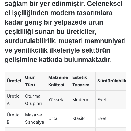
sağlam bir yer edinmiştir. Geleneksel
el işçiliğinden modern tasarımlara
kadar geniş bir yelpazede ürün
çeşitliliği sunan bu üreticiler,
sürdürülebilirlik, müşteri memnuniyeti
ve yenilikçilik ilkeleriyle sektörün
gelişimine katkıda bulunmaktadır.
Ürün
Malzeme
Estetik
Üretici
Sürdürülebilirli
Türü
Kalitesi
Tasarım
Üretici
Oturma
Yüksek
Modern
Evet
A
Grupları
Üretici
Masa ve
Orta
Klasik
Evet
B
Sandalye