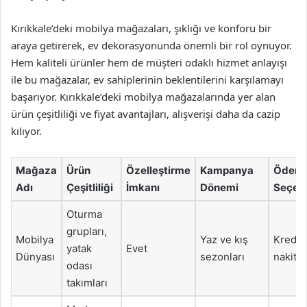
Kırıkkale’deki mobilya mağazaları, şıklığı ve konforu bir
araya getirerek, ev dekorasyonunda önemli bir rol oynuyor.
Hem kaliteli ürünler hem de müşteri odaklı hizmet anlayışı
ile bu mağazalar, ev sahiplerinin beklentilerini karşılamayı
başarıyor. Kırıkkale’deki mobilya mağazalarında yer alan
ürün çeşitliliği ve fiyat avantajları, alışverişi daha da cazip
kılıyor.
Mağaza
Ürün
Özelleştirme
Kampanya
Ödem
Adı
Çeşitliliği
İmkanı
Dönemi
Seçene
Oturma
grupları,
Mobilya
Yaz ve kış
Kredi k
yatak
Evet
Dünyası
sezonları
nakit
odası
takımları