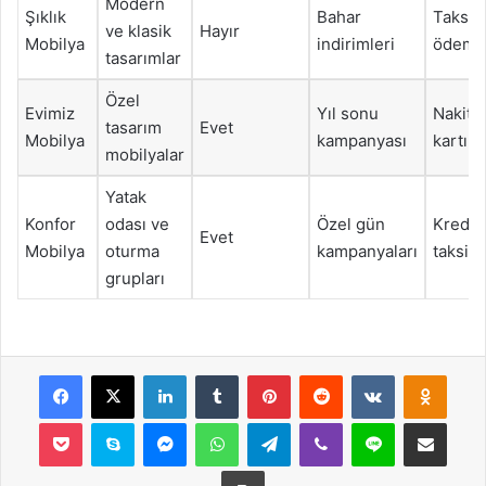
Modern
Şıklık
Bahar
Taksitl
ve klasik
Hayır
Mobilya
indirimleri
ödeme
tasarımlar
Özel
Evimiz
Yıl sonu
Nakit, 
tasarım
Evet
Mobilya
kampanyası
kartı
mobilyalar
Yatak
Konfor
odası ve
Özel gün
Kredi k
Evet
Mobilya
oturma
kampanyaları
taksit
grupları
Facebook
X
LinkedIn
Tumblr
Pinterest
Reddit
VKontakte
Odnok
Pocket
Skype
Messenger
WhatsApp
Telegram
Viber
Line
E-Posta ile payla
Yazdır